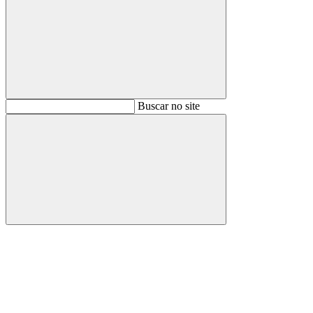
Buscar
Buscar no site
Buscar
Aumentar fonte