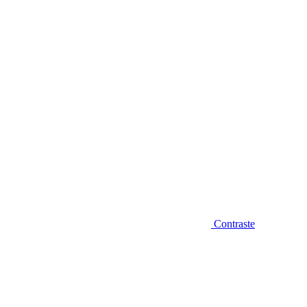
Diminuir fonte
Contraste