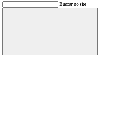
Buscar no site
Buscar
Link para o Facebook
Link para o Instagram