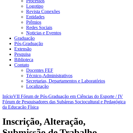
Processos
Logotipo
Revista Conexões
Entidades
Prêmios
Redes Sociais
Noticias e Eventos
Graduação
Pós-Graduação
Extensão
Pesquisa
Biblioteca
Contato
Docentes FEF
Técnico-Administrativos
Secretarias, Departamentos e Laboratórios
Localização
Início
VII Fórum de Pós-Graduação em Ciências do Esporte / IV
Fórum de Pesquisadores das Subáreas Sociocultural e Pedagógica
da Educação Física
Inscrição, Alteração,
Submissão de Trabalho,