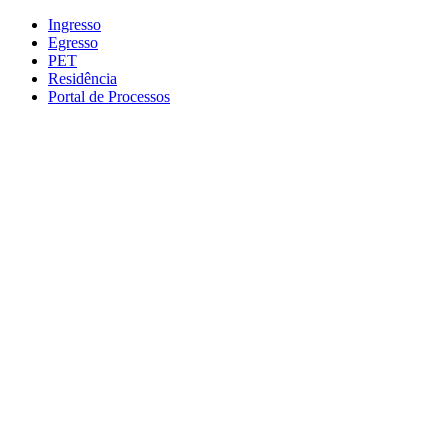
Conteúdo principal
Menu principal
Rodapé
Ingresso
Egresso
PET
Residência
Portal de Processos
Aumentar fonte
Diminuir fonte