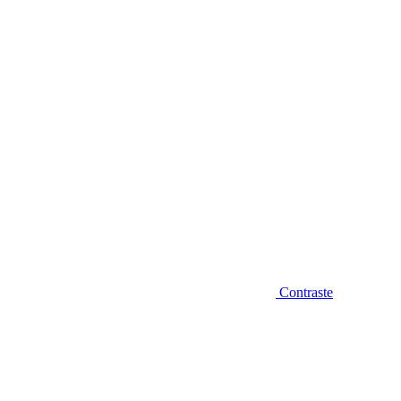
Diminuir fonte
Contraste