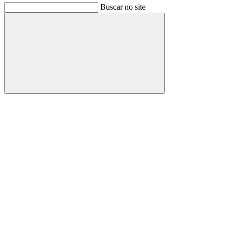
Buscar no site
Buscar
Link para o Facebook
Link para o Instagram