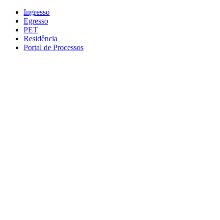
Conteúdo principal
Menu principal
Rodapé
Ingresso
Egresso
PET
Residência
Portal de Processos
Aumentar fonte
Diminuir fonte