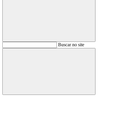
Buscar
Buscar no site
Buscar
Aumentar fonte