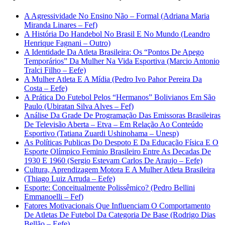
A Agressividade No Ensino Não – Formal (Adriana Maria
Miranda Linares – Fef)
A História Do Handebol No Brasil E No Mundo (Leandro
Henrique Fagnani – Outro)
A Identidade Da Atleta Brasileira: Os “Pontos De Apego
Temporários” Da Mulher Na Vida Esportiva (Marcio Antonio
Tralci Filho – Eefe)
A Mulher Atleta E A Mídia (Pedro Ivo Pahor Pereira Da
Costa – Eefe)
A Prática Do Futebol Pelos “Hermanos” Bolivianos Em São
Paulo (Ubiratan Silva Alves – Fef)
Análise Da Grade De Programação Das Emissoras Brasileiras
De Televisão Aberta – Etva – Em Relação Ao Conteúdo
Esportivo (Tatiana Zuardi Ushinohama – Unesp)
As Políticas Publicas Do Despoto E Da Educação Física E O
Esporte Olímpico Feminio Brasileiro Entre As Decadas De
1930 E 1960 (Sergio Estevam Carlos De Araujo – Eefe)
Cultura, Aprendizagem Motora E A Mulher Atleta Brasileira
(Thiago Luiz Arruda – Eefe)
Esporte: Conceitualmente Polissêmico? (Pedro Bellini
Emmanoelli – Fef)
Fatores Motivacionais Que Influenciam O Comportamento
De Atletas De Futebol Da Categoria De Base (Rodrigo Dias
Bellão – Eefe)