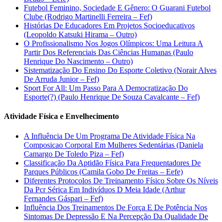
Futebol Feminino, Sociedade E Gênero: O Guarani Futebol
Clube (Rodrigo Martinelli Ferreira – Fef)
Histórias De Educadores Em Projetos Socioeducativos
(Leopoldo Katsuki Hirama – Outro)
O Profissionalismo Nos Jogos Olímpicos: Uma Leitura A
Partir Dos Referenciais Das Ciências Humanas (Paulo
Henrique Do Nascimento – Outro)
Sistematização Do Ensino Do Esporte Coletivo (Norair Alves
De Arruda Junior – Fef)
Sport For All: Um Passo Para A Democratização Do
Esporte(?) (Paulo Henrique De Souza Cavalcante – Fef)
Atividade Física e Envelhecimento
A Influência De Um Programa De Atividade Física Na
Composicao Corporal Em Mulheres Sedentárias (Daniela
Camargo De Toledo Piza – Fef)
Classificação Da Aptidão Física Para Frequentadores De
Parques Públicos (Camila Gobo De Freitas – Eefe)
Diferentes Protocolos De Treinamento Físico Sobre Os Níveis
Da Pcr Sérica Em Indivíduos D Meia Idade (Arthur
Fernandes Gáspari – Fef)
Influência Dos Treinamentos De Força E De Potência Nos
Sintomas De Depressão E Na Percepção Da Qualidade De