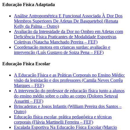
Educação Física Adaptada
Análise Antropométrica E Funcional Associada À Dor Dos
Membros Superiores De Atletas De Basquetebol (Renata
Kelly da Palma – Outro)
Avaliação da Intensidade da Dor no Ombro em Atletas com
Deficiência Física Praticantes de Modalidade Esportivas
Coletivas (Natacha Manchado Pereira – FEF)
Coordenação motora em crianças surdas: avaliação e
intervenção (Luís Gustavo de Soiza Pena – FEF)
Educação Física Escolar
A Educação Física e as Práticas Corporais no Ensino Médio:
visão da legislação e dos professores (Camila Neves Corrêa
Marques – FEF)
A intervenção do professor de educação física junto a alunos
do ensino médio sobre o culto ao corpo (Dolores Setuval
Assaritti – FEF)
Brincadeiras e Jogos Infantis (William Pereira dos Santos –
Outro)
Educação física escolar, prática pedagógica e técnicas
corporais (Flávia Martinelli Ferreira – FEF)
Escalada Esportiva Na Educação Física Escolar (Marcio