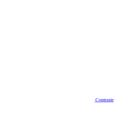
Diminuir fonte
Contraste