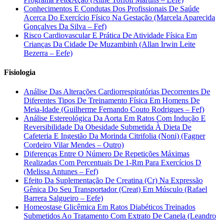
Conhecimentos E Condutas Dos Profissionais De Saúde
Acerca Do Exercício Físico Na Gestação (Marcela Aparecida
Gonçalves Da Silva – Fef)
Risco Cardiovascular E Prática De Atividade Física Em
Crianças Da Cidade De Muzambinh (Allan Irwin Leite
Bezerra – Eefe)
Fisiologia
Análise Das Alterações Cardiorrespiratórias Decorrentes De
Diferentes Tipos De Treinamento Física Em Homens De
Meia-Idade (Guilherme Fernando Couto Rodrigues – Fef)
Análise Estereológica Da Aorta Em Ratos Com Indução E
Reversibilidade Da Obesidade Submetida À Dieta De
Cafeteria E Ingestão Da Morinda Citrifolia (Noni) (Fagner
Cordeiro Vilar Mendes – Outro)
Diferenças Entre O Número De Repetições Máximas
Realizadas Com Percentuais De 1-Rm Para Exercícios D
(Melissa Antunes – Fef)
Efeito Da Suplementação De Creatina (Cr) Na Expressão
Gênica Do Seu Transportador (Creat) Em Músculo (Rafael
Barrera Salgueiro – Eefe)
Homeostase Glicêmica Em Ratos Diabéticos Treinados
Submetidos Ao Tratamento Com Extrato De Canela (Leandro