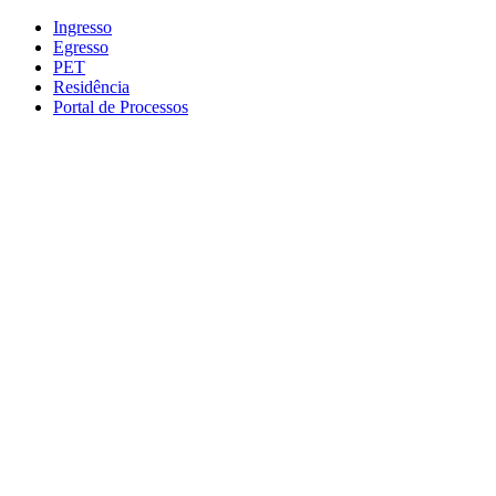
Conteúdo principal
Menu principal
Rodapé
Ingresso
Egresso
PET
Residência
Portal de Processos
Aumentar fonte
Diminuir fonte