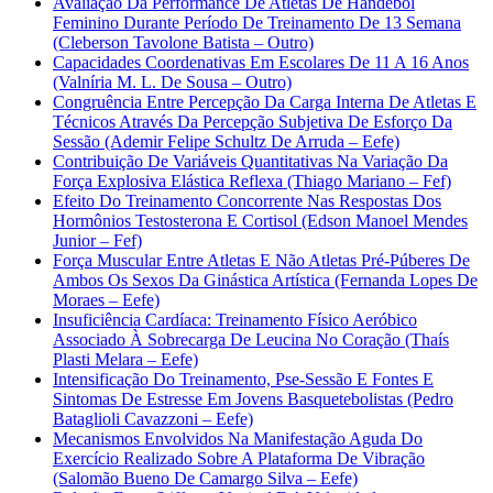
Avaliação Da Performance De Atletas De Handebol
Feminino Durante Período De Treinamento De 13 Semana
(Cleberson Tavolone Batista – Outro)
Capacidades Coordenativas Em Escolares De 11 A 16 Anos
(Valníria M. L. De Sousa – Outro)
Congruência Entre Percepção Da Carga Interna De Atletas E
Técnicos Através Da Percepção Subjetiva De Esforço Da
Sessão (Ademir Felipe Schultz De Arruda – Eefe)
Contribuição De Variáveis Quantitativas Na Variação Da
Força Explosiva Elástica Reflexa (Thiago Mariano – Fef)
Efeito Do Treinamento Concorrente Nas Respostas Dos
Hormônios Testosterona E Cortisol (Edson Manoel Mendes
Junior – Fef)
Força Muscular Entre Atletas E Não Atletas Pré-Púberes De
Ambos Os Sexos Da Ginástica Artística (Fernanda Lopes De
Moraes – Eefe)
Insuficiência Cardíaca: Treinamento Físico Aeróbico
Associado À Sobrecarga De Leucina No Coração (Thaís
Plasti Melara – Eefe)
Intensificação Do Treinamento, Pse-Sessão E Fontes E
Sintomas De Estresse Em Jovens Basquetebolistas (Pedro
Bataglioli Cavazzoni – Eefe)
Mecanismos Envolvidos Na Manifestação Aguda Do
Exercício Realizado Sobre A Plataforma De Vibração
(Salomão Bueno De Camargo Silva – Eefe)