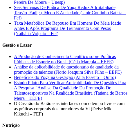
Pereira De Moura – Unesp)
Seis Semanas De Prática De Yoga Reduz A Irritabiliade,
Tensão, Fadiga, Medo E Ansiedade (Janir Coutinho Batista –
Fef)
Taxa Metabólica De Repouso Em Homens De Meia Idade
Antes E Após Programa De Treinamento Com Pesos
(Nathália Volpato – Fef)
Gestão e Lazer
A Produção de Conhecimento Científico sobre Políticas
Públicas de Esporte no Brasil (Célia Marçola – EEFE)
Análise da aplicabilidade de questionário da qualidade da
promoção de talentos (Florio Joaquim Silva Filho – EEFE)
Benefícios do Yoga na Gestação (Alita Pasetto – Outro)
Estudo Piloto Para Verificar Aplicabilidade De Questões Para
A Pesquisa “Análise Da Qualidade Da Promoção De
Talentosesportivos Na Realidade Brasileira (Tatiana de Barros
Meira – EEFE)
O Casarão do Barão e as interfaces com o tempo livre e com
as práticas corporais dos moradores da Vi (Deise Miki
Kikuchi – FEF)
Nutrição