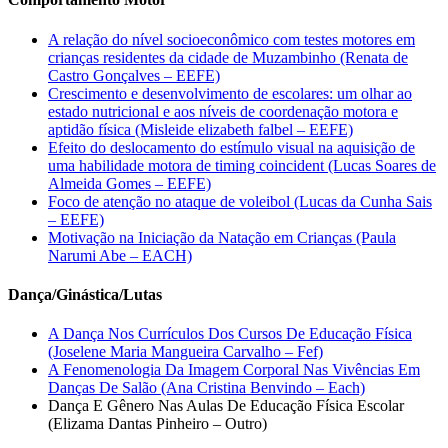
A relação do nível socioeconômico com testes motores em
crianças residentes da cidade de Muzambinho (Renata de
Castro Gonçalves – EEFE)
Crescimento e desenvolvimento de escolares: um olhar ao
estado nutricional e aos níveis de coordenação motora e
aptidão física (Misleide elizabeth falbel – EEFE)
Efeito do deslocamento do estímulo visual na aquisição de
uma habilidade motora de timing coincident (Lucas Soares de
Almeida Gomes – EEFE)
Foco de atenção no ataque de voleibol (Lucas da Cunha Sais
– EEFE)
Motivação na Iniciação da Natação em Crianças (Paula
Narumi Abe – EACH)
Dança/Ginástica/Lutas
A Dança Nos Currículos Dos Cursos De Educação Física
(Joselene Maria Mangueira Carvalho – Fef)
A Fenomenologia Da Imagem Corporal Nas Vivências Em
Danças De Salão (Ana Cristina Benvindo – Each)
Dança E Gênero Nas Aulas De Educação Física Escolar
(Elizama Dantas Pinheiro – Outro)