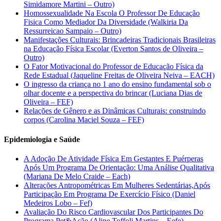
Simidamore Martini – Outro)
Homossexualidade Na Escola O Professor De Educação
Fisica Como Mediador Da Diversidade (Walkiria Da
Ressurreicao Sampaio – Outro)
Manifestações Culturais: Brincadeiras Tradicionais Brasileiras
na Educação Física Escolar (Everton Santos de Oliveira –
Outro)
O Fator Motivacional do Professor de Educação Física da
Rede Estadual (Jaqueline Freitas de Oliveira Neiva – EACH)
O ingresso da criança no 1 ano do ensino fundamental sob o
olhar docente e a perspectiva do brincar (Luciana Dias de
Oliveira – FEF)
Relações de Gênero e as Dinâmicas Culturais: construindo
corpos (Carolina Maciel Souza – FEF)
Epidemiologia e Saúde
A Adoção De Atividade Física Em Gestantes E Puérperas
Após Um Programa De Orientação: Uma Análise Qualitativa
(Mariana De Melo Craide – Each)
Alterações Antropométricas Em Mulheres Sedentárias,Após
Participação Em Programa De Exercício Físico (Daniel
Medeiros Lobo – Fef)
Avaliação Do Risco Cardiovascular Dos Participantes Do
Programa Pet&Ação (Aline Toffoli Martins – Eefe)