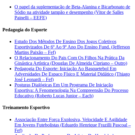
O papel da suplementação de Beta-Alanina e Bicarbonato de
Sódio na atividade tampão e desempenho (Vitor de Salles
Painelli – EEFE)
Pedagogia do Esporte
Estudo Dos Métodos De Ensino Dos Jogos Coletivos
Esportivizados De 6º Ao 9º Ano Do Ensino Fund. (Jefferson
Martins Paixão – Fef)
O Relacionamento Do Pais Com Os Filhos Na Prática Da
Ginástica Artística (Douglas De Almeida Cipriano – Outro)
Pedagogia Do Esporte: Iniciação Ao Basquetebol Em
Adversidades De Espaço Físico E Material Didático (Thiago
José Leonardi – Fef)
Posturas Dialógicas Em Um Programa De Iniciação
Esportiva: A Fenomenologia Na Compreensão Do Processo
Educativo (Roberto Lucas Junior – Each)
Treinamento Esportivo
Associação Entre Força Explosiva, Velocidade E Agilidade
Em Jovens Futebolistas (Eduardo Henrique Frazilli Pascoal –
Fef)