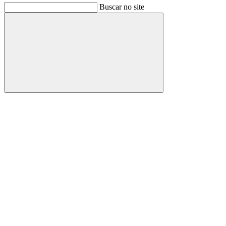
Buscar no site
Buscar
Link para o Facebook
Link para o Instagram