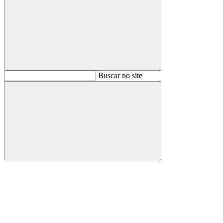
Buscar
Buscar no site
Buscar
Aumentar fonte