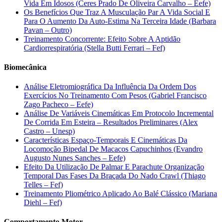
Vida Em Idosos (Ceres Prado De Oliveira Carvalho – Eefe)
Os Benefícios Que Traz A Musculação Par A Vida Social E
Para O Aumento Da Auto-Estima Na Terceira Idade (Barbara
Pavan – Outro)
Treinamento Concorrente: Efeito Sobre A Aptidão
Cardiorrespiratória (Stella Butti Ferrari – Fef)
Biomecânica
Análise Eletromiográfica Da Influência Da Ordem Dos
Exercícios No Treinamento Com Pesos (Gabriel Francisco
Zago Pacheco – Eefe)
Análise De Variáveis Cinemáticas Em Protocolo Incremental
De Corrida Em Esteira – Resultados Preliminares (Alex
Castro – Unesp)
Características Espaço-Temporais E Cinemáticas Da
Locomoção Bipedal De Macacos Capuchinhos (Evandro
Augusto Nunes Sanches – Eefe)
Efeito Da Utilização De Palmar E Parachute Organização
Temporal Das Fases Da Braçada Do Nado Crawl (Thiago
Telles – Fef)
Treinamento Pliométrico Aplicado Ao Balé Clássico (Mariana
Diehl – Fef)
Comportamento Motor