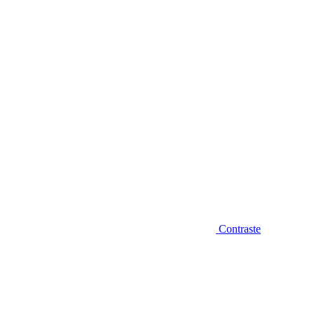
Diminuir fonte
Contraste