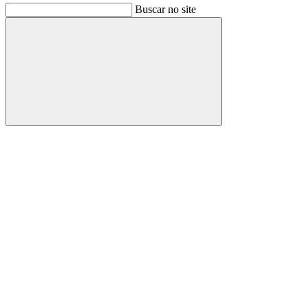
Buscar no site
Buscar
Link para o Facebook
Link para o Instagram