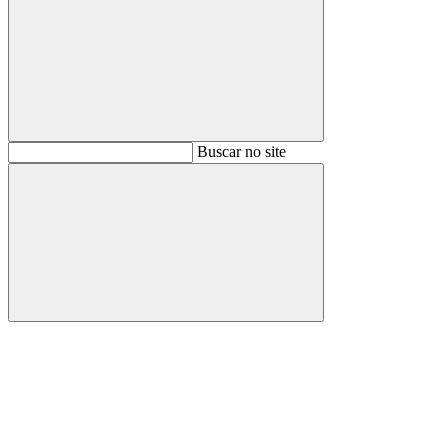
Buscar
Buscar no site
Buscar
Aumentar fonte