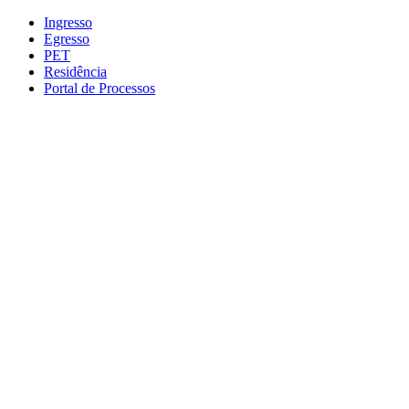
Conteúdo principal
Menu principal
Rodapé
Ingresso
Egresso
PET
Residência
Portal de Processos
Aumentar fonte
Diminuir fonte