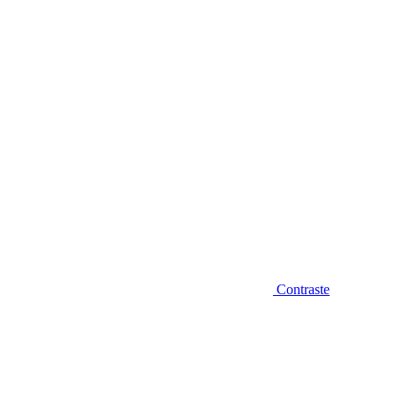
Diminuir fonte
Contraste