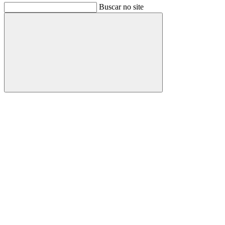
Buscar no site
Buscar
Link para o Facebook
Link para o Instagram