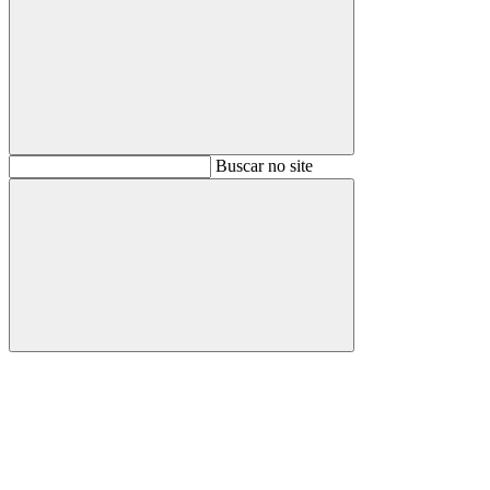
Buscar
Buscar no site
Buscar
Aumentar fonte