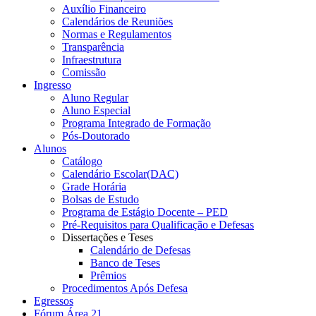
Auxílio Financeiro
Calendários de Reuniões
Normas e Regulamentos
Transparência
Infraestrutura
Comissão
Ingresso
Aluno Regular
Aluno Especial
Programa Integrado de Formação
Pós-Doutorado
Alunos
Catálogo
Calendário Escolar(DAC)
Grade Horária
Bolsas de Estudo
Programa de Estágio Docente – PED
Pré-Requisitos para Qualificação e Defesas
Dissertações e Teses
Calendário de Defesas
Banco de Teses
Prêmios
Procedimentos Após Defesa
Egressos
Fórum Área 21