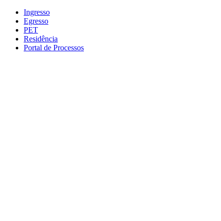
Conteúdo principal
Menu principal
Rodapé
Ingresso
Egresso
PET
Residência
Portal de Processos
Aumentar fonte
Diminuir fonte