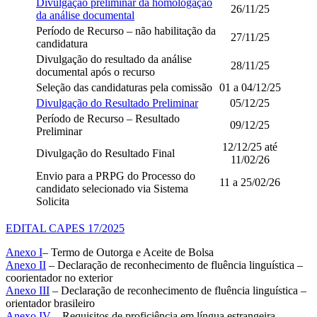
Divulgação preliminar da homologação
26/11/25
da análise documental
Período de Recurso – não habilitação da
27/11/25
candidatura
Divulgação do resultado da análise
28/11/25
documental após o recurso
Seleção das candidaturas pela comissão
01 a 04/12/25
Divulgação do Resultado Preliminar
05/12/25
Período de Recurso – Resultado
09/12/25
Preliminar
12/12/25 até
Divulgação do Resultado Final
11/02/26
Envio para a PRPG do Processo do
11 a 25/02/26
candidato selecionado via Sistema
Solicita
EDITAL CAPES
17/2025
Anexo I
– Termo de Outorga e Aceite de Bolsa
Anexo II
– Declaração de reconhecimento de fluência linguística –
coorientador no exterior
Anexo III
– Declaração de reconhecimento de fluência linguística –
orientador brasileiro
Anexo IV
– Requisitos de proficiência em língua estrangeira