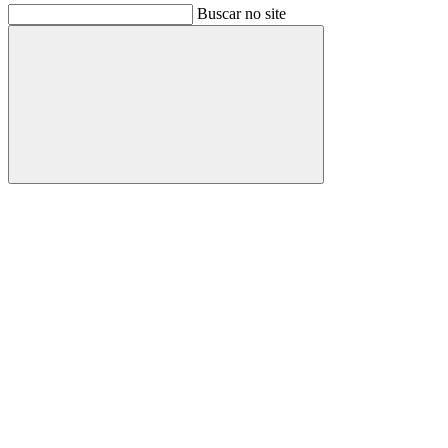
Buscar no site
Buscar
Link para o Facebook
Link para o Instagram