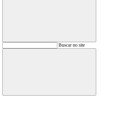
Buscar
Buscar no site
Buscar
Aumentar fonte