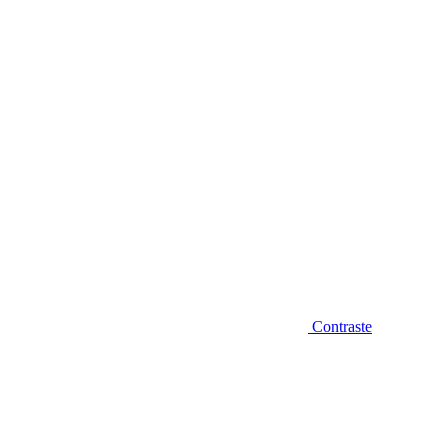
Diminuir fonte
Contraste