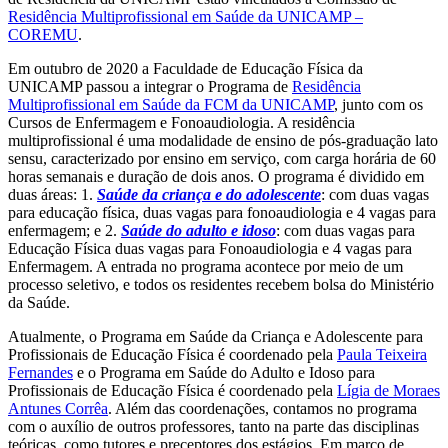
Residência Multiprofissional em Saúde da UNICAMP –
COREMU
.
Em outubro de 2020 a Faculdade de Educação Física da
UNICAMP passou a integrar o Programa de
Residência
Multiprofissional em Saúde da FCM da UNICAMP
, junto com os
Cursos de Enfermagem e Fonoaudiologia. A residência
multiprofissional é uma modalidade de ensino de pós-graduação lato
sensu, caracterizado por ensino em serviço, com carga horária de 60
horas semanais e duração de dois anos. O programa é dividido em
duas áreas: 1.
Saúde da criança e do adolescente
: com duas vagas
para educação física, duas vagas para fonoaudiologia e 4 vagas para
enfermagem; e 2.
Saúde do adulto e idoso
: com duas vagas para
Educação Física duas vagas para Fonoaudiologia e 4 vagas para
Enfermagem. A entrada no programa acontece por meio de um
processo seletivo, e todos os residentes recebem bolsa do Ministério
da Saúde.
Atualmente, o Programa em Saúde da Criança e Adolescente para
Profissionais de Educação Física é coordenado pela
Paula Teixeira
Fernandes
e o Programa em Saúde do Adulto e Idoso para
Profissionais de Educação Física é coordenado pela
Lígia de Moraes
Antunes Corrêa
. Além das coordenações, contamos no programa
com o auxílio de outros professores, tanto na parte das disciplinas
teóricas, como tutores e preceptores dos estágios. Em março de