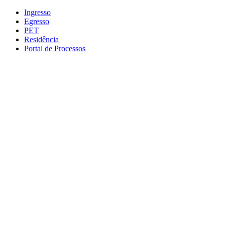
Conteúdo principal
Menu principal
Rodapé
Ingresso
Egresso
PET
Residência
Portal de Processos
Aumentar fonte
Diminuir fonte