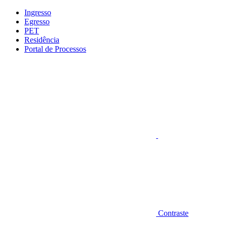
Conteúdo principal
Menu principal
Rodapé
Ingresso
Egresso
PET
Residência
Portal de Processos
Aumentar fonte
Contraste