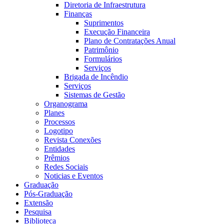
Diretoria de Infraestrutura
Finanças
Suprimentos
Execução Financeira
Plano de Contratações Anual
Patrimônio
Formulários
Serviços
Brigada de Incêndio
Serviços
Sistemas de Gestão
Organograma
Planes
Processos
Logotipo
Revista Conexões
Entidades
Prêmios
Redes Sociais
Noticias e Eventos
Graduação
Pós-Graduação
Extensão
Pesquisa
Biblioteca