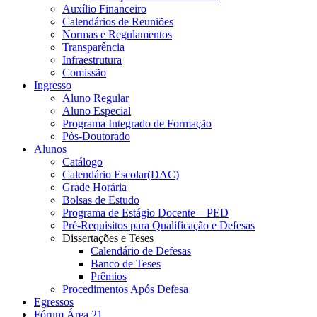
Auxílio Financeiro
Calendários de Reuniões
Normas e Regulamentos
Transparência
Infraestrutura
Comissão
Ingresso
Aluno Regular
Aluno Especial
Programa Integrado de Formação
Pós-Doutorado
Alunos
Catálogo
Calendário Escolar(DAC)
Grade Horária
Bolsas de Estudo
Programa de Estágio Docente – PED
Pré-Requisitos para Qualificação e Defesas
Dissertações e Teses
Calendário de Defesas
Banco de Teses
Prêmios
Procedimentos Após Defesa
Egressos
Fórum Área 21