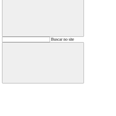
Buscar
Buscar no site
Buscar
Aumentar fonte