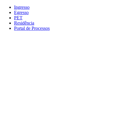
Conteúdo principal
Menu principal
Rodapé
Ingresso
Egresso
PET
Residência
Portal de Processos
Aumentar fonte
Diminuir fonte