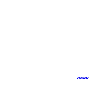
Diminuir fonte
Contraste