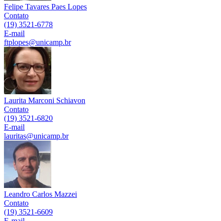
Felipe Tavares Paes Lopes
Contato
(19) 3521-6778
E-mail
ftplopes@unicamp.br
Laurita Marconi Schiavon
Contato
(19) 3521-6820
E-mail
lauritas@unicamp.br
Leandro Carlos Mazzei
Contato
(19) 3521-6609
E-mail