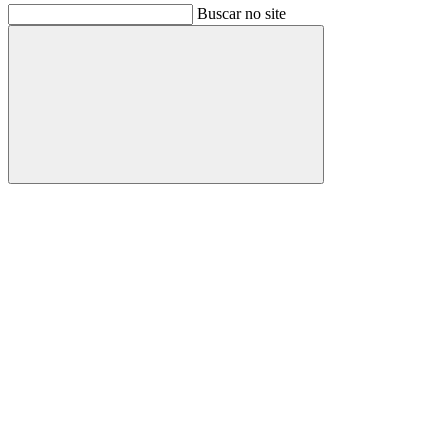
Buscar no site
Buscar
Link para o Facebook
Link para o Instagram