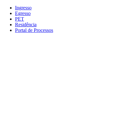
Conteúdo principal
Menu principal
Rodapé
Ingresso
Egresso
PET
Residência
Portal de Processos
Aumentar fonte
Diminuir fonte