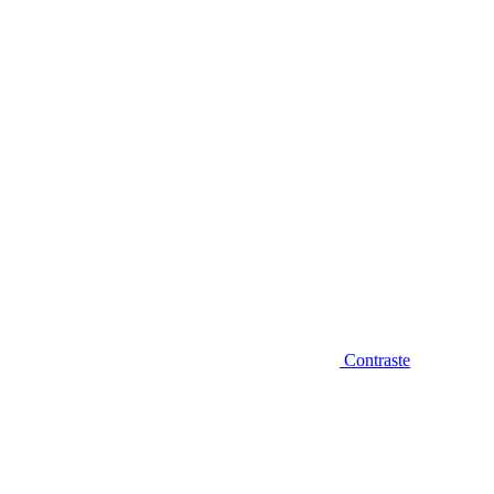
Diminuir fonte
Contraste