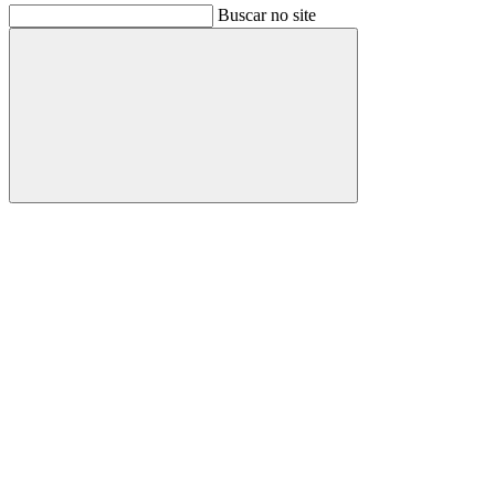
Buscar no site
Buscar
Link para o Facebook
Link para o Instagram