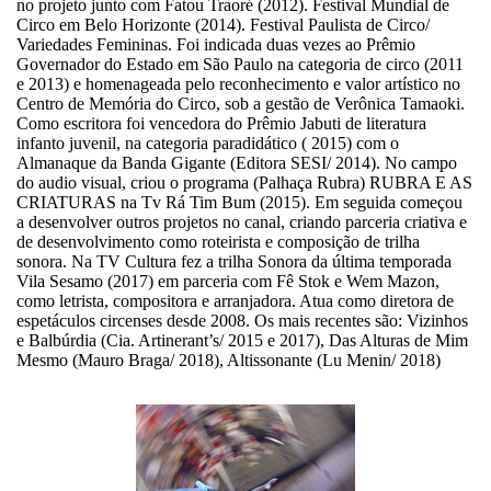
no projeto junto com Fatou Traoré (2012). Festival Mundial de
Circo em Belo Horizonte (2014). Festival Paulista de Circo/
Variedades Femininas. Foi indicada duas vezes ao Prêmio
Governador do Estado em São Paulo na categoria de circo (2011
e 2013) e homenageada pelo reconhecimento e valor artístico no
Centro de Memória do Circo, sob a gestão de Verônica Tamaoki.
Como escritora foi vencedora do Prêmio Jabuti de literatura
infanto juvenil, na categoria paradidático ( 2015) com o
Almanaque da Banda Gigante (Editora SESI/ 2014). No campo
do audio visual, criou o programa (Palhaça Rubra) RUBRA E AS
CRIATURAS na Tv Rá Tim Bum (2015). Em seguida começou
a desenvolver outros projetos no canal, criando parceria criativa e
de desenvolvimento como roteirista e composição de trilha
sonora. Na TV Cultura fez a trilha Sonora da última temporada
Vila Sesamo (2017) em parceria com Fê Stok e Wem Mazon,
como letrista, compositora e arranjadora. Atua como diretora de
espetáculos circenses desde 2008. Os mais recentes são: Vizinhos
e Balbúrdia (Cia. Artinerant’s/ 2015 e 2017), Das Alturas de Mim
Mesmo (Mauro Braga/ 2018), Altissonante (Lu Menin/ 2018)