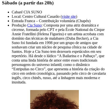
Sábado (a partir das 20h)
Cabaré CIA SUNO
Local: Centro Cultural Casarão (
visite site
)
Entrada Franca – Contribuição voluntária (Chapéu)
Produção
Cia Suno
: Composta por uma atriz dramática e
circense, formada pelo CPT e pela École National du Cirque
Annie Fratellini (Helena Figueira) e um artista acrobata com
domínio das técnicas de malabares (Duba Becker), a Cia
Suno foi fundada em 1998 por um grupo de amigos que
sonhavam criar um núcleo de pesquisa cênica na cidade de
Santos. Hoje a Cia Suno tem dezesseis espetáculos em seu
repertório. Há desde o lúdico “A Bailarina e o Palhaço”, que
conta uma linda história de amor entre esses tradicionais
personagens do universo infantil; como o dinâmico
“Estripulias no Circo”, que apresenta a história da criação do
circo em ordem cronológica, passando pelo circo de cavalaria
inglês, circo chinês, russo, até a linhagem mais moderna e
inusitada.