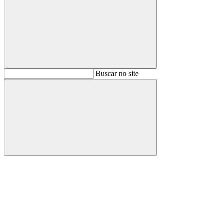
Buscar
Buscar no site
Buscar
Aumentar fonte