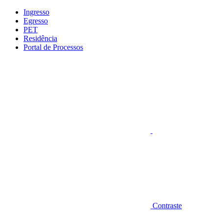
Conteúdo principal
Menu principal
Rodapé
Ingresso
Egresso
PET
Residência
Portal de Processos
Aumentar fonte
Contraste