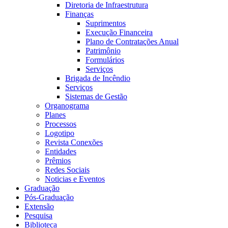
Diretoria de Infraestrutura
Finanças
Suprimentos
Execução Financeira
Plano de Contratações Anual
Patrimônio
Formulários
Serviços
Brigada de Incêndio
Serviços
Sistemas de Gestão
Organograma
Planes
Processos
Logotipo
Revista Conexões
Entidades
Prêmios
Redes Sociais
Noticias e Eventos
Graduação
Pós-Graduação
Extensão
Pesquisa
Biblioteca