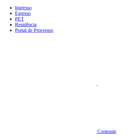
Conteúdo principal
Menu principal
Rodapé
Ingresso
Egresso
PET
Residência
Portal de Processos
Aumentar fonte
Contraste