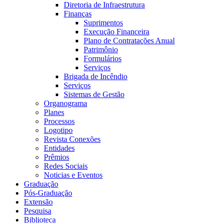
Diretoria de Infraestrutura
Finanças
Suprimentos
Execução Financeira
Plano de Contratações Anual
Patrimônio
Formulários
Serviços
Brigada de Incêndio
Serviços
Sistemas de Gestão
Organograma
Planes
Processos
Logotipo
Revista Conexões
Entidades
Prêmios
Redes Sociais
Noticias e Eventos
Graduação
Pós-Graduação
Extensão
Pesquisa
Biblioteca