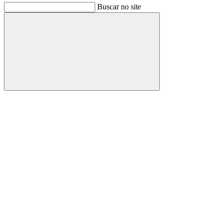
Buscar no site
Buscar
Link para o Facebook
Link para o Instagram