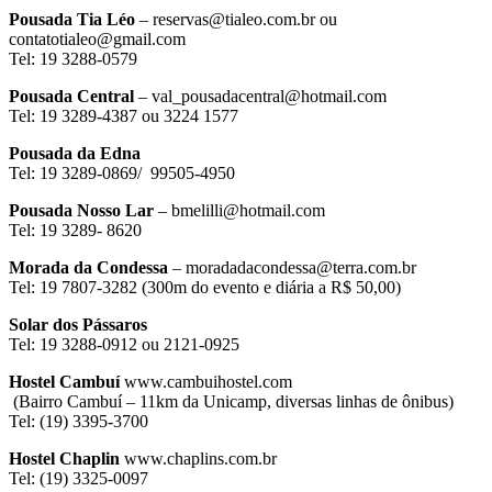
Pousada Tia Léo
– reservas@tialeo.com.br ou
contatotialeo@gmail.com
Tel: 19 3288-0579
Pousada Central
– val_pousadacentral@hotmail.com
Tel: 19 3289-4387 ou 3224 1577
Pousada da Edna
Tel: 19 3289-0869/ 99505-4950
Pousada Nosso Lar
– bmelilli@hotmail.com
Tel: 19 3289- 8620
Morada da Condessa
– moradadacondessa@terra.com.br
Tel: 19 7807-3282 (300m do evento e diária a R$ 50,00)
Solar dos Pássaros
Tel: 19 3288-0912 ou 2121-0925
Hostel Cambuí
www.cambuihostel.com
(Bairro Cambuí – 11km da Unicamp, diversas linhas de ônibus)
Tel: (19) 3395-3700
Hostel Chaplin
www.chaplins.com.br
Tel: (19) 3325-0097