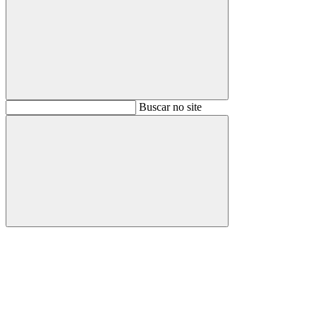
Buscar
Buscar no site
Buscar
Aumentar fonte