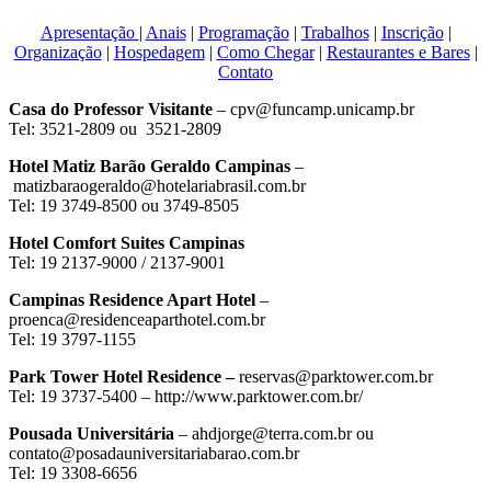
Apresentação
|
Anais
|
Programação
|
Trabalhos
|
Inscrição
|
Organização
|
Hospedagem
|
Como Chegar
|
Restaurantes e Bares
|
Contato
Casa do Professor Visitante
– cpv@funcamp.unicamp.br
Tel: 3521-2809 ou 3521-2809
Hotel Matiz Barão Geraldo Campinas
–
matizbaraogeraldo@hotelariabrasil.com.br
Tel: 19 3749-8500 ou 3749-8505
Hotel Comfort Suites Campinas
Tel: 19 2137-9000 / 2137-9001
Campinas Residence Apart Hotel
–
proenca@residenceaparthotel.com.br
Tel: 19 3797-1155
Park Tower Hotel Residence –
reservas@parktower.com.br
Tel: 19 3737-5400 – http://www.parktower.com.br/
Pousada Universitária
– ahdjorge@terra.com.br ou
contato@posadauniversitariabarao.com.br
Tel: 19 3308-6656