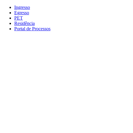
Conteúdo principal
Menu principal
Rodapé
Ingresso
Egresso
PET
Residência
Portal de Processos
Aumentar fonte
Diminuir fonte