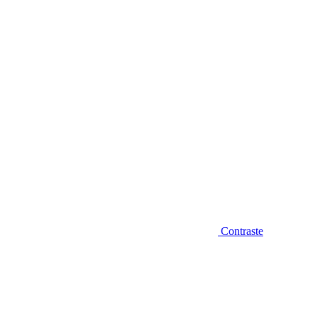
Diminuir fonte
Contraste