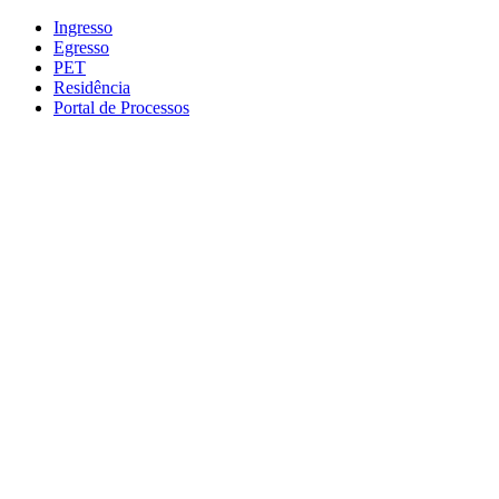
Conteúdo principal
Menu principal
Rodapé
Ingresso
Egresso
PET
Residência
Portal de Processos
Aumentar fonte
Diminuir fonte