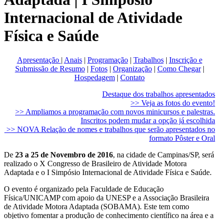
Internacional de Atividade
Física e Saúde
Apresentação
|
Anais
|
Programação
|
Trabalhos
|
Inscrição e
Submissão de Resumo
|
Fotos
|
Organização
|
Como Chegar
|
Hospedagem
|
Contato
Destaque dos trabalhos apresentados
>> Veja as fotos do evento!
>> Ampliamos a programação com novos minicursos e palestras.
Inscritos podem mudar a opção já escolhida
>> NOVA Relação de nomes e trabalhos que serão apresentados no
formato Pôster e Oral
De
23 a 25 de Novembro de 2016
, na cidade de Campinas/SP, será
realizado o X Congresso de Brasileiro de Atividade Motora
Adaptada e o I Simpósio Internacional de Atividade Física e Saúde.
O evento é organizado pela Faculdade de Educação
Física/UNICAMP com apoio da UNESP e a Associação Brasileira
de Atividade Motora Adaptada (SOBAMA). Este tem como
objetivo fomentar a produção de conhecimento científico na área e a