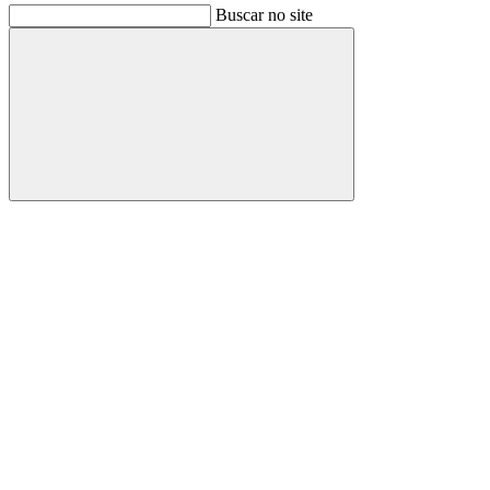
Buscar no site
Buscar
Link para o Facebook
Link para o Instagram