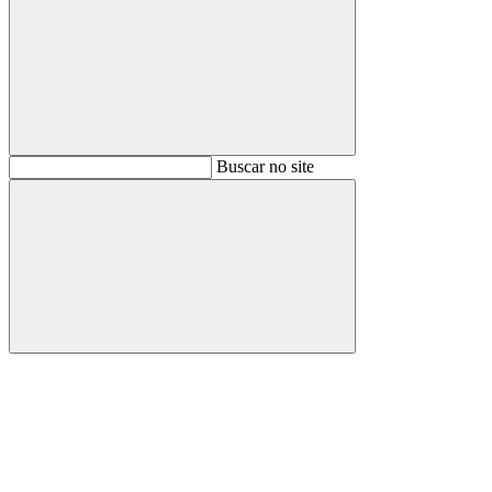
Buscar
Buscar no site
Buscar
Aumentar fonte