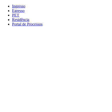
Conteúdo principal
Menu principal
Rodapé
Ingresso
Egresso
PET
Residência
Portal de Processos
Aumentar fonte
Diminuir fonte