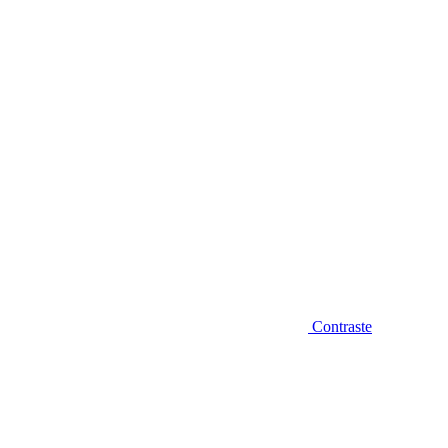
Diminuir fonte
Contraste