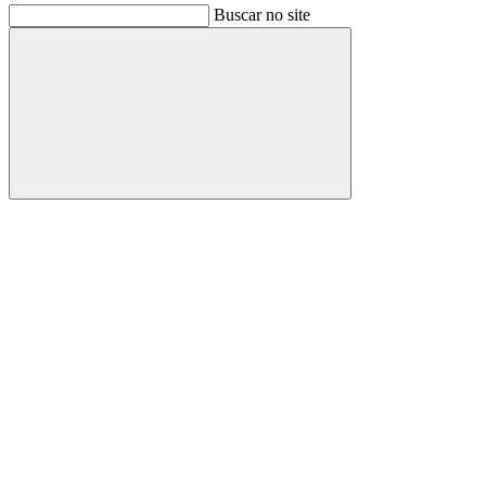
Buscar no site
Buscar
Link para o Facebook
Link para o Instagram