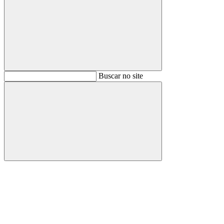
Buscar
Buscar no site
Buscar
Aumentar fonte