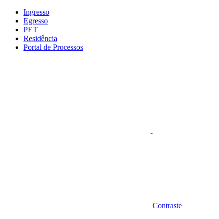
Conteúdo principal
Menu principal
Rodapé
Ingresso
Egresso
PET
Residência
Portal de Processos
Aumentar fonte
Contraste