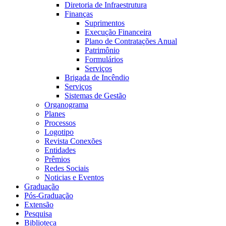
Diretoria de Infraestrutura
Finanças
Suprimentos
Execução Financeira
Plano de Contratações Anual
Patrimônio
Formulários
Serviços
Brigada de Incêndio
Serviços
Sistemas de Gestão
Organograma
Planes
Processos
Logotipo
Revista Conexões
Entidades
Prêmios
Redes Sociais
Noticias e Eventos
Graduação
Pós-Graduação
Extensão
Pesquisa
Biblioteca