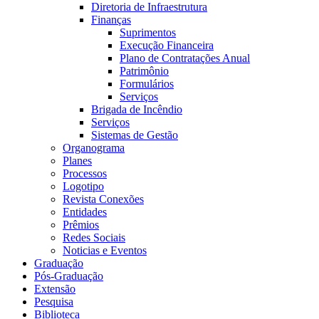
Diretoria de Infraestrutura
Finanças
Suprimentos
Execução Financeira
Plano de Contratações Anual
Patrimônio
Formulários
Serviços
Brigada de Incêndio
Serviços
Sistemas de Gestão
Organograma
Planes
Processos
Logotipo
Revista Conexões
Entidades
Prêmios
Redes Sociais
Noticias e Eventos
Graduação
Pós-Graduação
Extensão
Pesquisa
Biblioteca