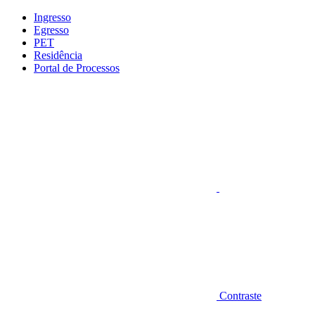
Conteúdo principal
Menu principal
Rodapé
Ingresso
Egresso
PET
Residência
Portal de Processos
Aumentar fonte
Contraste