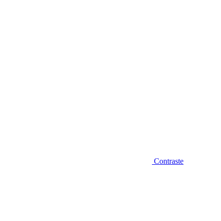
Diminuir fonte
Contraste