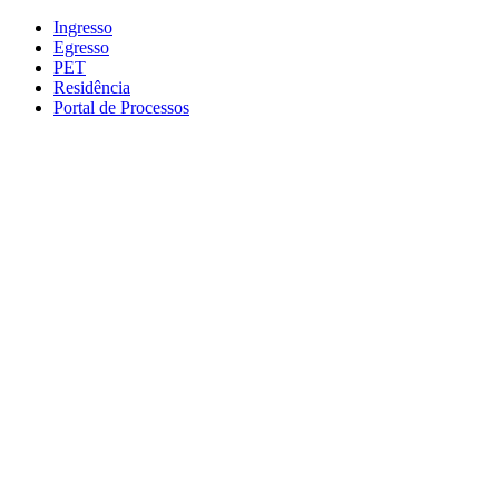
Conteúdo principal
Menu principal
Rodapé
Ingresso
Egresso
PET
Residência
Portal de Processos
Aumentar fonte
Diminuir fonte