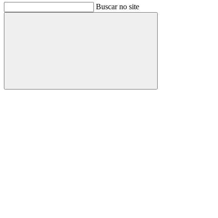
Buscar no site
Buscar
Link para o Facebook
Link para o Instagram