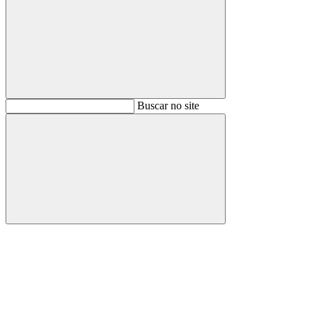
Buscar
Buscar no site
Buscar
Aumentar fonte