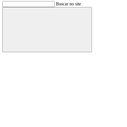
Buscar no site
Buscar
Link para o Facebook
Link para o Instagram