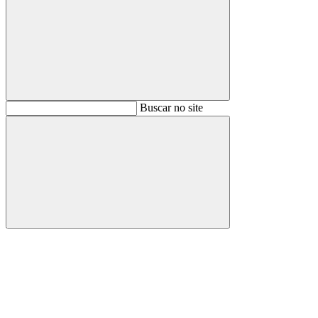
Buscar
Buscar no site
Buscar
Aumentar fonte