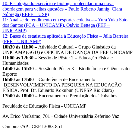
10: Fisiologia do exercício e biologia molecular: uma nova
abordagem para velhas questões – Paulo Roberto Jannig, Clara
Nóbrega (EEFE – USP)
11: Análise de rendimento em esportes coletivos – Yura Yuka Sato
dos Santos (FCA – UNICAMP), Otávio Bettega (FEF –
UNICAMP)
12: Bases da estatística aplicada à Educação Física – Júlia Barreira
(FEF – UNICAMP)
10h30 às 11h00 –
Atividade Cultural – Grupo Ginástico da
UNICAMP (GGU) e OFICINA DE DANÇA DA FEF-UNICAMP
​11h00 às 12h30 –
Sessão de Pôster 2 – Educação Física e
Humanidades
14h00 às 15h30 –
Sessão de Pôster 3 – Biodinâmica e Ciências do
Esporte
16h00 às 17h00 –
Conferência de Encerramento –
DESENVOLVIMENTO DA PESQUISA NA EDUCAÇÃO
FÍSICA. Prof. Dr. Eduardo Kokubun (UNESP-Rio Claro)
17h00 às 18h00 –
Encerramento e Premiação dos Trabalhos
Faculdade de Educação Física - UNICAMP
Av. Érico Veríssimo, 701 - Cidade Universitária Zeferino Vaz
Campinas/SP - CEP 13083-851