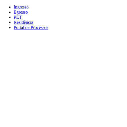
Conteúdo principal
Menu principal
Rodapé
Ingresso
Egresso
PET
Residência
Portal de Processos
Aumentar fonte
Diminuir fonte