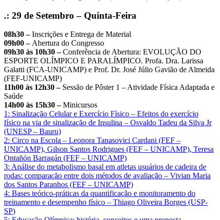
.: 29 de Setembro – Quinta-Feira
08h30 –
Inscrições e Entrega de Material
09h00 –
Abertura do Congresso
09h30 às 10h30 –
Conferência de Abertura: EVOLUÇÃO DO
ESPORTE OLÍMPICO E PARALÍMPICO. Profa. Dra. Larissa
Galatti (FCA-UNICAMP) e Prof. Dr. José Júlio Gavião de Almeida
(FEF-UNICAMP)
11h00 às 12h30 –
Sessão de Pôster 1 – Atividade Física Adaptada e
Saúde
​14h00 às 15h30 –
Minicursos
1: Sinalização Celular e Exercício Físico – Efeitos do exercício
físico na via de sinalização de Insulina – Osvaldo Tadeu da Silva Jr
(UNESP – Bauru)
2: Circo na Escola – Leonora Tanasovici Cardani (FEF –
UNICAMP), Gilson Santos Rodrigues (FEF – UNICAMP), Teresa
Ontañón Barragán (FEF – UNICAMP)
3: Análise do metabolismo basal em atletas usuários de cadeira de
rodas: comparação entre dois métodos de avaliação – Vivian Maria
dos Santos Paranhos (FEF – UNICAMP)
4: Bases teórico-práticas da quantificação e monitoramento do
treinamento e desempenho físico – Thiago Oliveira Borges (USP-
SP)
5: Educação Olímpica: história, conceitos e uma proposta