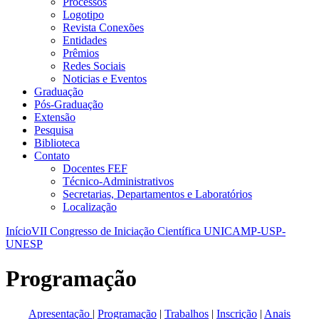
Processos
Logotipo
Revista Conexões
Entidades
Prêmios
Redes Sociais
Noticias e Eventos
Graduação
Pós-Graduação
Extensão
Pesquisa
Biblioteca
Contato
Docentes FEF
Técnico-Administrativos
Secretarias, Departamentos e Laboratórios
Localização
Início
VII Congresso de Iniciação Científica UNICAMP-USP-
UNESP
Programação
Apresentação
|
Programação
|
Trabalhos
|
Inscrição
|
Anais