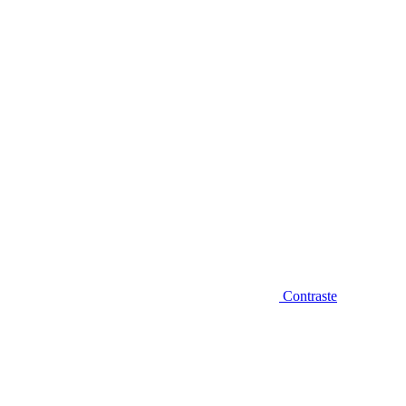
Diminuir fonte
Contraste