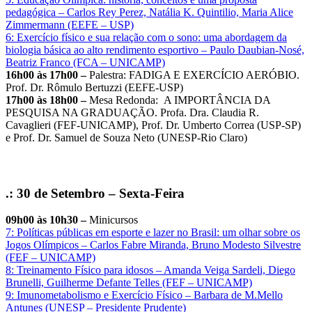
pedagógica – Carlos Rey Perez, Natália K. Quintilio, Maria Alice
Zimmermann (EEFE – USP)
6: Exercício físico e sua relação com o sono: uma abordagem da
biologia básica ao alto rendimento esportivo – Paulo Daubian-Nosé,
Beatriz Franco (FCA – UNICAMP)
16h00 às 17h00 –
Palestra: FADIGA E EXERCÍCIO AERÓBIO.
Prof. Dr. Rômulo Bertuzzi (EEFE-USP)
17h00 às 18h00 –
Mesa Redonda: A IMPORTÂNCIA DA
PESQUISA NA GRADUAÇÃO. Profa. Dra. Claudia R.
Cavaglieri (FEF-UNICAMP), Prof. Dr. Umberto Correa (USP-SP)
e Prof. Dr. Samuel de Souza Neto (UNESP-Rio Claro)
.: 30 de Setembro – Sexta-Feira
09h00 às 10h30 –
Minicursos
7: Políticas públicas em esporte e lazer no Brasil: um olhar sobre os
Jogos Olímpicos – Carlos Fabre Miranda, Bruno Modesto Silvestre
(FEF – UNICAMP)
8: Treinamento Físico para idosos – Amanda Veiga Sardeli, Diego
Brunelli, Guilherme Defante Telles (FEF – UNICAMP)
9: Imunometabolismo e Exercício Físico – Barbara de M.Mello
Antunes (UNESP – Presidente Prudente)