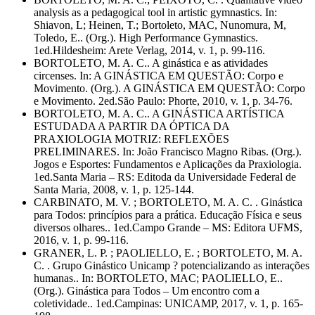
analysis as a pedagogical tool in artistic gymnastics. In:
Shiavon, L; Heinen, T.; Bortoleto, MAC, Nunomura, M,
Toledo, E.. (Org.). High Performance Gymnastics.
1ed.Hildesheim: Arete Verlag, 2014, v. 1, p. 99-116.
BORTOLETO, M. A. C.. A ginástica e as atividades
circenses. In: A GINÁSTICA EM QUESTÃO: Corpo e
Movimento. (Org.). A GINÁSTICA EM QUESTÃO: Corpo
e Movimento. 2ed.São Paulo: Phorte, 2010, v. 1, p. 34-76.
BORTOLETO, M. A. C.. A GINÁSTICA ARTÍSTICA
ESTUDADA A PARTIR DA ÓPTICA DA
PRAXIOLOGIA MOTRIZ: REFLEXÕES
PRELIMINARES. In: João Francisco Magno Ribas. (Org.).
Jogos e Esportes: Fundamentos e Aplicações da Praxiologia.
1ed.Santa Maria – RS: Editoda da Universidade Federal de
Santa Maria, 2008, v. 1, p. 125-144.
CARBINATO, M. V. ; BORTOLETO, M. A. C. . Ginástica
para Todos: princípios para a prática. Educação Física e seus
diversos olhares.. 1ed.Campo Grande – MS: Editora UFMS,
2016, v. 1, p. 99-116.
GRANER, L. P. ; PAOLIELLO, E. ; BORTOLETO, M. A.
C. . Grupo Ginástico Unicamp ? potencializando as interações
humanas.. In: BORTOLETO, MAC; PAOLIELLO, E..
(Org.). Ginástica para Todos – Um encontro com a
coletividade.. 1ed.Campinas: UNICAMP, 2017, v. 1, p. 165-