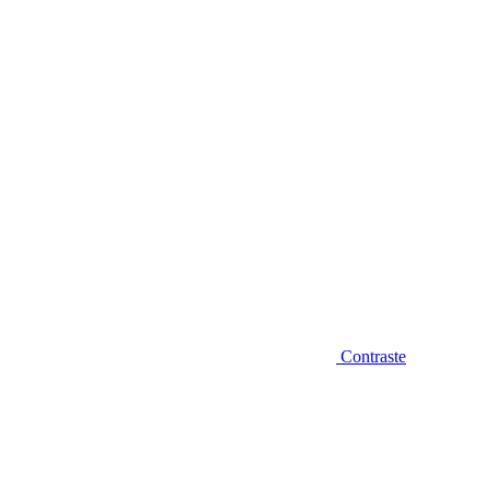
Diminuir fonte
Contraste