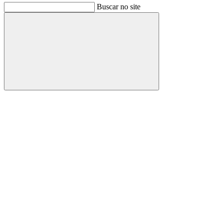
Buscar no site
Buscar
Link para o Facebook
Link para o Instagram