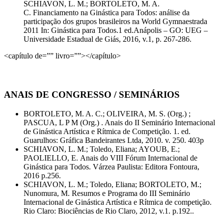
SCHIAVON, L. M.; BORTOLETO, M. A.
C. Financiamento na Ginástica para Todos: análise da
participação dos grupos brasileiros na World Gymnaestrada
2011 In: Ginástica para Todos.1 ed.Anápolis – GO: UEG –
Universidade Estadual de Giás, 2016, v.1, p. 267-286.
<capítulo de=”” livro=””></capítulo>
ANAIS DE CONGRESSO / SEMINÁRIOS
BORTOLETO, M. A. C.; OLIVEIRA, M. S. (Org.) ;
PASCUA, L P M (Org.) . Anais do II Seminário Internacional
de Ginástica Artística e Rítmica de Competição. 1. ed.
Guarulhos: Gráfica Bandeirantes Ltda, 2010. v. 250. 403p
SCHIAVON, L. M.; Toledo, Eliana; AYOUB, E.;
PAOLIELLO, E. Anais do VIII Fórum Internacional de
Ginástica para Todos. Várzea Paulista: Editora Fontoura,
2016 p.256.
SCHIAVON, L. M.; Toledo, Eliana; BORTOLETO, M.;
Nunomura, M. Resumos e Programa do III Seminário
Internacional de Ginástica Artística e Rítmica de competição.
Rio Claro: Biociências de Rio Claro, 2012, v.1. p.192.
.