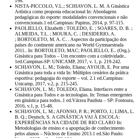
198.
NISTA-PICCOLO, V.L.; SCHIAVON, L. M. A Ginástica
Artística como proposta educacional In: Abordagens
pedagógicas do esporte: modalidades convencionais e não
convencionais.1 ed.Campinas: Papirus, 2014, p. 97-115.
PAOLIELLO, Elizabeth ; TOLEDO, E. ; SOARES, D. B. ;
ALMEIDA, T.L. ; MOURA, C. ; DESIDERIO, A.
; BORTOLETO, M. A. C. . Aspectos da participação dos
países do continente americano na World Gymnaestrada
2011.. In: BORTOLETO, MAC; PAOLIELLO, E.. (Org.).
Ginástica para Todos – Um encontro com a coletividade..
1ed.Campinas-SP: UNICAMP, 2017, v. 1, p. 219-242.
SCHIAVON, L. M.; Toledo, Eliana; AYOUB, E. Por uma
Ginástica para toda a vida In: Múltiplos cenários da prática
esportiva: pedagogia do esporte – vol. 2.1 ed.Campinas:
Unicamp, 2017, v.2, p. 215-245.
SCHIAVON, L. M.; TOLEDO, Eliana. Interfaces entre a
Ginástica para Todos e as tecnologias. In: Temas emergentes
em ginástica para todos..1 ed.Várzea Paulista – SP: Fontoura,
2016, v.1, p. 15-48.
SCHIAVON, L. M.; AFONSO, P. R.; PORTO, J.; LIMA, L.
B. Q.; Deutsch, S. A GINÁSTICA VAI À ESCOLA:
EXPERIÊNCIAS NA CIDADE DE RIO CLARO In:
Metodologias de ensino e a apopriação de conhecimento
pelos alunos – Núcleos de Ensino 2013.1 ed.São Paulo: