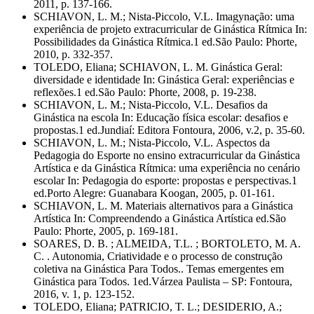
2011, p. 137-166.
SCHIAVON, L. M.; Nista-Piccolo, V.L. Imagynação: uma
experiência de projeto extracurricular de Ginástica Rítmica In:
Possibilidades da Ginástica Rítmica.1 ed.São Paulo: Phorte,
2010, p. 332-357.
TOLEDO, Eliana; SCHIAVON, L. M. Ginástica Geral:
diversidade e identidade In: Ginástica Geral: experiências e
reflexões.1 ed.São Paulo: Phorte, 2008, p. 19-238.
SCHIAVON, L. M.; Nista-Piccolo, V.L. Desafios da
Ginástica na escola In: Educação física escolar: desafios e
propostas.1 ed.Jundiaí: Editora Fontoura, 2006, v.2, p. 35-60.
SCHIAVON, L. M.; Nista-Piccolo, V.L. Aspectos da
Pedagogia do Esporte no ensino extracurricular da Ginástica
Artística e da Ginástica Rítmica: uma experiência no cenário
escolar In: Pedagogia do esporte: propostas e perspectivas.1
ed.Porto Alegre: Guanabara Koogan, 2005, p. 01-161.
SCHIAVON, L. M. Materiais alternativos para a Ginástica
Artística In: Compreendendo a Ginástica Artística ed.São
Paulo: Phorte, 2005, p. 169-181.
SOARES, D. B. ; ALMEIDA, T.L. ; BORTOLETO, M. A.
C. . Autonomia, Criatividade e o processo de construção
coletiva na Ginástica Para Todos.. Temas emergentes em
Ginástica para Todos. 1ed.Várzea Paulista – SP: Fontoura,
2016, v. 1, p. 123-152.
TOLEDO, Eliana; PATRICIO, T. L.; DESIDERIO, A.;