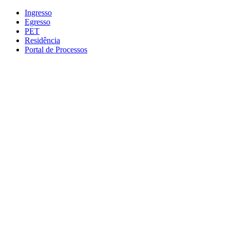
Conteúdo principal
Menu principal
Rodapé
Ingresso
Egresso
PET
Residência
Portal de Processos
Aumentar fonte
Diminuir fonte