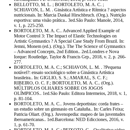
BELLOTTO, M. L. ; BORTOLETO, M. A. C. ;
SCHIAVON, L. M. . Ginástica Artística e Rítmica ? aspectos
nutricionais. In: Marcia Daskal Hirschbruch. (Org.). Nutrição
esportiva: uma visão prática.. 3ed.São Paulo: Manole, 2014,
v. 1, p. 225-250.
BORTOLETO, M. A. C.. Advanced Applied Example of
Motor Control 3: The Impact of Elastic Technologies on
Artistic Gymnastics ? A Special Case Study From Brazil. In:
Jemni, Monem (ed.). (Org.). The The Science of Gymnastics
– Advanced Concepts, 2nd Edition.. 2ed.Londres e Nova
Iorque: Routledge, Taylor & Francis Grp., 2018, v. 2, p. 266-
277.
BORTOLETO, M. A. C.; SCHIAVON, L. M. . ?Pequena
notável?: ensaio sociológico sobre a Ginástica Artística
brasileira.. In: GIGLIO, S. S.; AMARAL, S. C. F.;
RIBEIRO, O. C. F.; BORTOLETO, M. A. C.. (Org.).
MÚLTIPLOS OLHARES SOBRE OS JOGOS
OLÍMPICOS.. 1ed.São Paulo: Editora Intermeios, 2018, v. 1,
p. 81-104.
BORTOLETO, M. A. C.. Jovens deportistas: corda frates –
un estudio sobre un gimnasio en Cataluña.. In: Carles Feixa;
Patricia Oliart. (Org.). Juvenopedia: mapeo de las juventudes
iberoamericanas.. 1ed.Barcelona: NED Edicciones, 2016, v.
1, p. 61-70.
BORTOLETO, M. A. C.; PEIXOTO, C. . Qualitative video