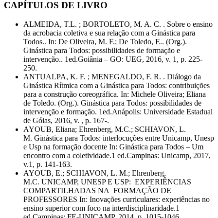
CAPÍTULOS DE LIVRO
ALMEIDA, T.L. ; BORTOLETO, M. A. C. . Sobre o ensino
da acrobacia coletiva e sua relação com a Ginástica para
Todos.. In: De Oliveira, M. F.; De Toledo, E.. (Org.).
Ginástica para Todos: possibilidades de formação e
intervenção.. 1ed.Goiânia – GO: UEG, 2016, v. 1, p. 225-
250.
ANTUALPA, K. F. ; MENEGALDO, F. R. . Diálogo da
Ginástica Rítmica com a Ginástica para Todos: contribuições
para a construção coreográfica. In: Michele Oliveira; Eliana
de Toledo. (Org.). Ginástica para Todos: possibilidades de
intervenção e formação. 1ed.Anápolis: Universidade Estadual
de Góias, 2016, v. , p. 167-.
AYOUB, Eliana; Ehrenberg, M.C.; SCHIAVON, L.
M. Ginástica para Todos: interlocuções entre Unicamp, Unesp
e Usp na formação docente In: Ginástica para Todos – Um
encontro com a coletividade.1 ed.Campinas: Unicamp, 2017,
v.1, p. 141-163.
AYOUB, E.; SCHIAVON, L. M.; Ehrenberg,
M.C. UNICAMP, UNESP E USP: EXPERIÊNCIAS
COMPARTILHADAS NA FORMAÇÃO DE
PROFESSORES In: Inovações curriculares: experiências no
ensino superior com foco na interdisciplinaridade.1
ed.Campinas: FE-UNICAMP, 2014, p. 1015-1046.