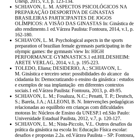
Unesp, 2015, v.3, p. 123-134.
SCHIAVON, L. M. ASPECTOS PSICOLÓGICOS NA
PREPARAÇÃO DESPORTIVA DE GINASTAS
BRASILEIRAS PARTICIPANTES DE JOGOS
OLÍMPICOS: A VISÃO DAS GINASTAS In: Ginástica de
alto rendimento.1 ed.Várzea Paulista: Fontoura, 2014, v.1, p.
162-180.
SCHIAVON, L. M. Psychological aspects in the sports
preparation of brazilian female gymnasts participating in the
olympic games: the gymnasts´view In: HIGH
PERFORMANCE GYMNASTICS.1 ed.HILDESHEIM:
ARETE VERLAG, 2014, v.1, p. 195-223.
TOLEDO, Eliana; DESIDERIO, A.; SCHIAVON, L.
M. Ginástica e terceiro setor: possibilidades do alcance da
cidadania In: Democratizando o ensino da ginástica : estudos
e exemplos de sua implantação em diferentes contextos
sociais.1 ed.Várzea Paulista: Fontoura, 2013, p. 49-95.
SCHIAVON, L. M.; Fosaluza, N.C.; Penatti, T. P.; Deutsch,
S.; Barela, J.A.; ALLEONI, B. N. Intervenções pedagógicas
relacionadas ao equilíbrio em crianças com dificuldades
motoras In: Núcleos de Ensino da UNESP.1 ed.São Paulo:
Universidade Estadual Paulista, 2012, v.7, p. 120-127.
SCHIAVON, L. M.; Nista-Piccolo, V.L. Outros desafios da
prática da ginástica na escola In: Educação Física escolar:
desafios e propostas 2.2a. ed.Várzea Paulista – SP: Fontoura,