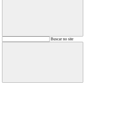
Buscar
Buscar no site
Buscar
Aumentar fonte