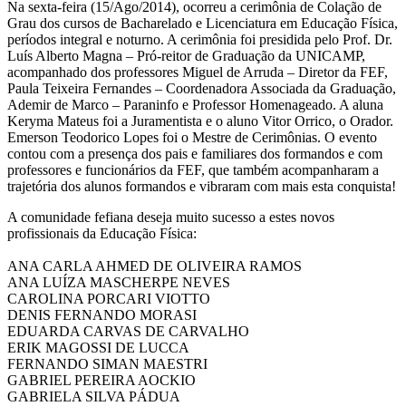
Na sexta-feira (15/Ago/2014), ocorreu a cerimônia de Colação de
Grau dos cursos de Bacharelado e Licenciatura em Educação Física,
períodos integral e noturno. A cerimônia foi presidida pelo Prof. Dr.
Luís Alberto Magna – Pró-reitor de Graduação da UNICAMP,
acompanhado dos professores Miguel de Arruda – Diretor da FEF,
Paula Teixeira Fernandes – Coordenadora Associada da Graduação,
Ademir de Marco – Paraninfo e Professor Homenageado. A aluna
Keryma Mateus foi a Juramentista e o aluno Vitor Orrico, o Orador.
Emerson Teodorico Lopes foi o Mestre de Cerimônias. O evento
contou com a presença dos pais e familiares dos formandos e com
professores e funcionários da FEF, que também acompanharam a
trajetória dos alunos formandos e vibraram com mais esta conquista!
A comunidade fefiana deseja muito sucesso a estes novos
profissionais da Educação Física:
ANA CARLA AHMED DE OLIVEIRA RAMOS
ANA LUÍZA MASCHERPE NEVES
CAROLINA PORCARI VIOTTO
DENIS FERNANDO MORASI
EDUARDA CARVAS DE CARVALHO
ERIK MAGOSSI DE LUCCA
FERNANDO SIMAN MAESTRI
GABRIEL PEREIRA AOCKIO
GABRIELA SILVA PÁDUA