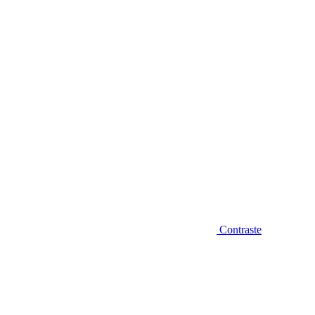
Diminuir fonte
Contraste