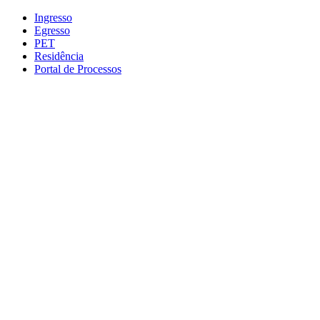
Conteúdo principal
Menu principal
Rodapé
Ingresso
Egresso
PET
Residência
Portal de Processos
Aumentar fonte
Diminuir fonte