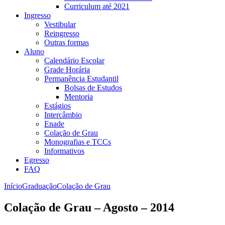
Curriculum até 2021
Ingresso
Vestibular
Reingresso
Outras formas
Aluno
Calendário Escolar
Grade Horária
Permanência Estudantil
Bolsas de Estudos
Mentoria
Estágios
Intercâmbio
Enade
Colação de Grau
Monografias e TCCs
Informativos
Egresso
FAQ
Início
Graduação
Colação de Grau
Colação de Grau – Agosto – 2014