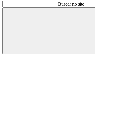
Buscar no site
Buscar
Link para o Facebook
Link para o Instagram