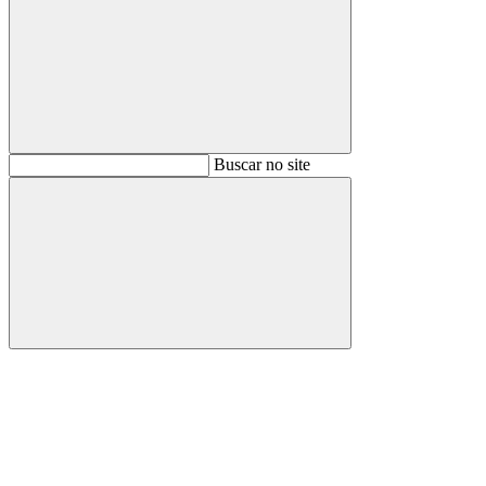
Buscar
Buscar no site
Buscar
Aumentar fonte