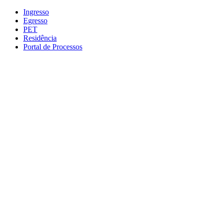
Conteúdo principal
Menu principal
Rodapé
Ingresso
Egresso
PET
Residência
Portal de Processos
Aumentar fonte
Diminuir fonte