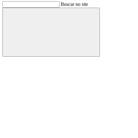
Buscar no site
Buscar
Link para o Facebook
Link para o Instagram