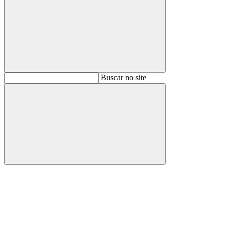
Buscar
Buscar no site
Buscar
Aumentar fonte