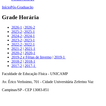
Início
Pós-Graduação
Grade Horária
2026-1
2026-2
|
2025-2
2025-1
|
2024-2
2024-1
|
2023-2
2023-1
|
2022-2
2022-1
|
2021-2
|
​2021-1
​2020-2
| ​
2020-1
2019-2 e Férias de Inverno
| ​
​2019-1
​2018-2
|
2018-1
2017-2
|
2017-1
Faculdade de Educação Física - UNICAMP
Av. Érico Veríssimo, 701 - Cidade Universitária Zeferino Vaz
Campinas/SP - CEP 13083-851
Link para o Facebook