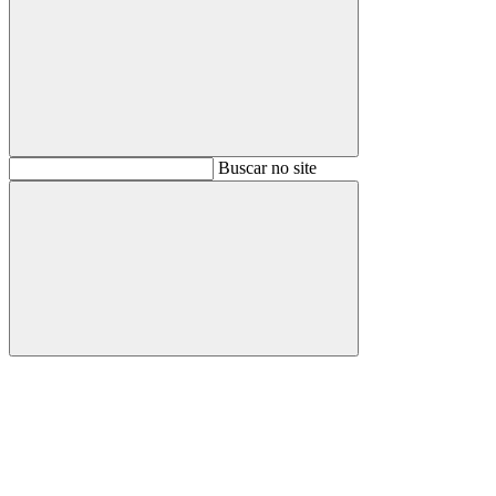
Buscar
Buscar no site
Buscar
Aumentar fonte