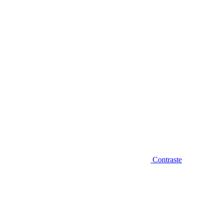
Diminuir fonte
Contraste