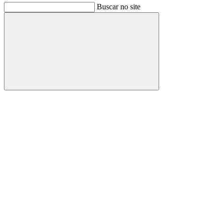
Buscar no site
Buscar
Link para o Facebook
Link para o Instagram