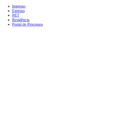
Conteúdo principal
Menu principal
Rodapé
Ingresso
Egresso
PET
Residência
Portal de Processos
Aumentar fonte
Diminuir fonte