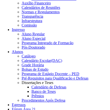
Auxílio Financeiro
Calendários de Reuniões
Normas e Regulamentos
Transparência
Infraestrutura
Comissão
Ingresso
Aluno Regular
Aluno Especial
Programa Integrado de Formação
Pós-Doutorado
Alunos
Catálogo
Calendário Escolar(DAC)
Grade Horária
Bolsas de Estudo
Programa de Estágio Docente – PED
Pré-Requisitos para Qualificação e Defesas
Dissertações e Teses
Calendário de Defesas
Banco de Teses
Prêmios
Procedimentos Após Defesa
Egressos
Fórum Área 21