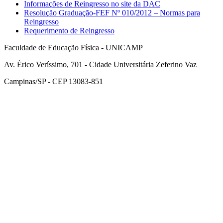
Informações de Reingresso no site da DAC
Resolução Graduação-FEF Nº 010/2012 – Normas para
Reingresso
Requerimento de Reingresso
Faculdade de Educação Física - UNICAMP
Av. Érico Veríssimo, 701 - Cidade Universitária Zeferino Vaz
Campinas/SP - CEP 13083-851
Link para o Facebook
Link para o Instagram