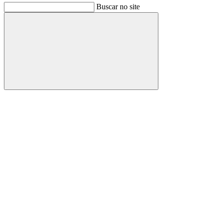
Buscar no site
Buscar
Link para o Facebook
Link para o Instagram