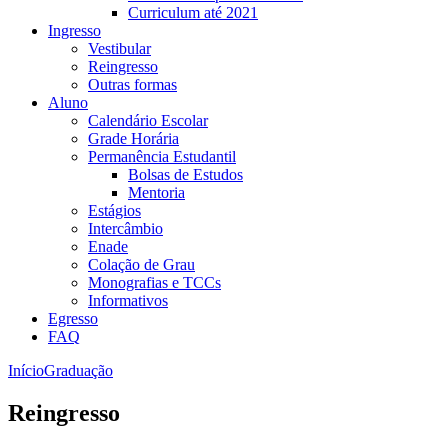
Curriculum até 2021
Ingresso
Vestibular
Reingresso
Outras formas
Aluno
Calendário Escolar
Grade Horária
Permanência Estudantil
Bolsas de Estudos
Mentoria
Estágios
Intercâmbio
Enade
Colação de Grau
Monografias e TCCs
Informativos
Egresso
FAQ
Início
Graduação
Reingresso