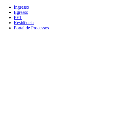
Conteúdo principal
Menu principal
Rodapé
Ingresso
Egresso
PET
Residência
Portal de Processos
Aumentar fonte
Diminuir fonte