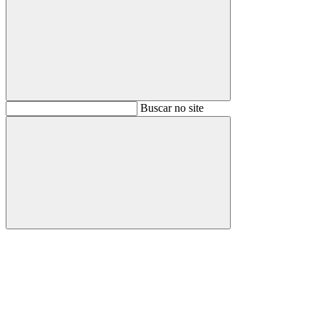
Buscar
Buscar no site
Buscar
Aumentar fonte