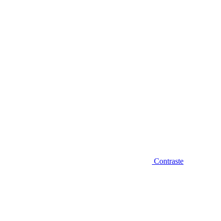
Diminuir fonte
Contraste