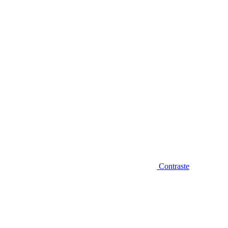
Diminuir fonte
Contraste