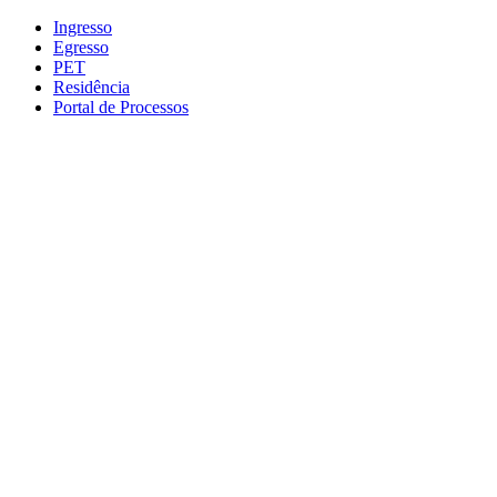
Conteúdo principal
Menu principal
Rodapé
Ingresso
Egresso
PET
Residência
Portal de Processos
Aumentar fonte
Diminuir fonte