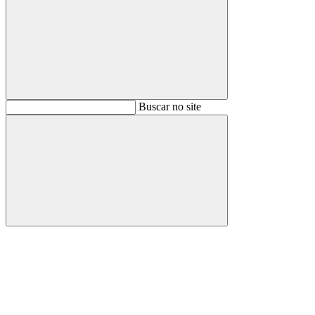
Buscar
Buscar no site
Buscar
Aumentar fonte