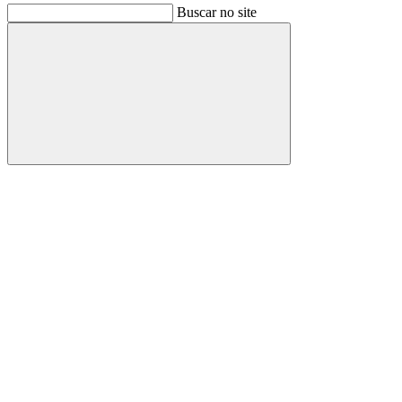
Buscar no site
Buscar
Link para o Facebook
Link para o Instagram