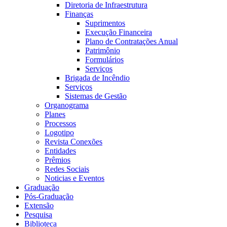
Diretoria de Infraestrutura
Finanças
Suprimentos
Execução Financeira
Plano de Contratações Anual
Patrimônio
Formulários
Serviços
Brigada de Incêndio
Serviços
Sistemas de Gestão
Organograma
Planes
Processos
Logotipo
Revista Conexões
Entidades
Prêmios
Redes Sociais
Noticias e Eventos
Graduação
Pós-Graduação
Extensão
Pesquisa
Biblioteca