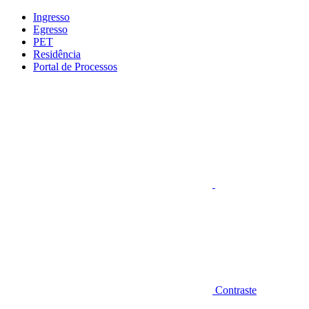
Conteúdo principal
Menu principal
Rodapé
Ingresso
Egresso
PET
Residência
Portal de Processos
Aumentar fonte
Contraste