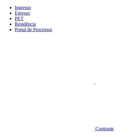
Conteúdo principal
Menu principal
Rodapé
Ingresso
Egresso
PET
Residência
Portal de Processos
Aumentar fonte
Contraste