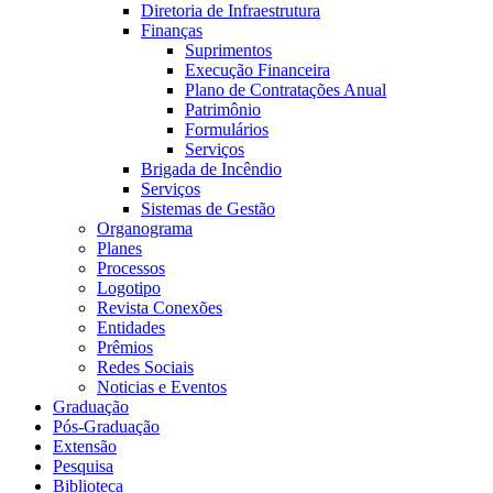
Diretoria de Infraestrutura
Finanças
Suprimentos
Execução Financeira
Plano de Contratações Anual
Patrimônio
Formulários
Serviços
Brigada de Incêndio
Serviços
Sistemas de Gestão
Organograma
Planes
Processos
Logotipo
Revista Conexões
Entidades
Prêmios
Redes Sociais
Noticias e Eventos
Graduação
Pós-Graduação
Extensão
Pesquisa
Biblioteca