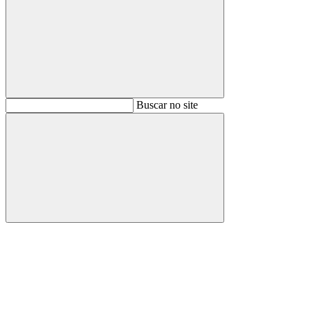
Buscar
Buscar no site
Buscar
Aumentar fonte