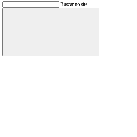
Buscar no site
Buscar
Link para o Facebook
Link para o Instagram