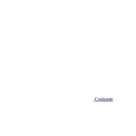
Diminuir fonte
Contraste