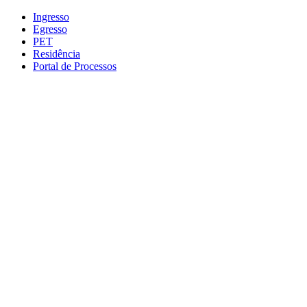
Conteúdo principal
Menu principal
Rodapé
Ingresso
Egresso
PET
Residência
Portal de Processos
Aumentar fonte
Diminuir fonte