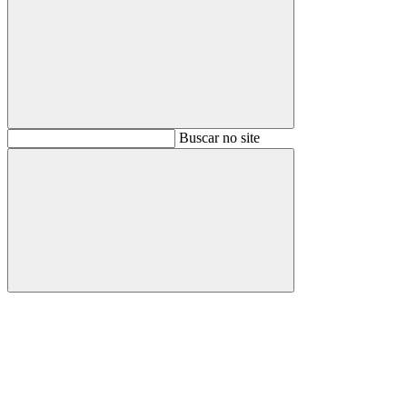
Buscar
Buscar no site
Buscar
Aumentar fonte