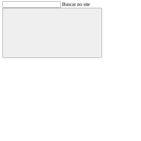
Buscar no site
Buscar
Link para o Facebook
Link para o Instagram