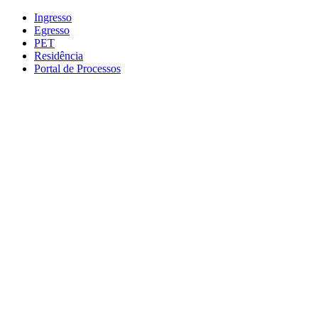
Conteúdo principal
Menu principal
Rodapé
Ingresso
Egresso
PET
Residência
Portal de Processos
Aumentar fonte
Diminuir fonte