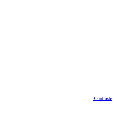
Diminuir fonte
Contraste