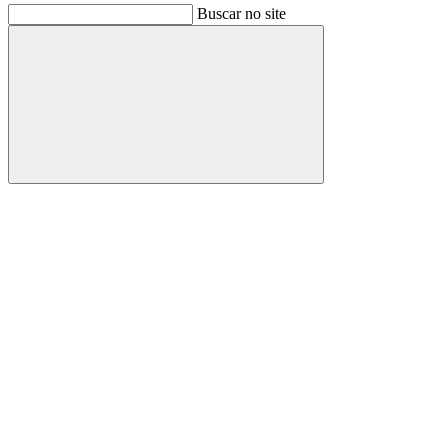
Buscar no site
Buscar
Link para o Facebook
Link para o Instagram