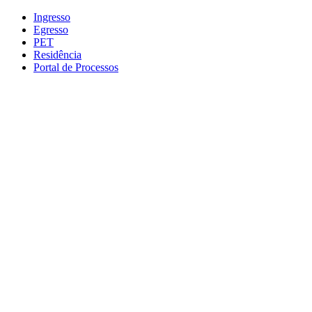
Conteúdo principal
Menu principal
Rodapé
Ingresso
Egresso
PET
Residência
Portal de Processos
Aumentar fonte
Diminuir fonte