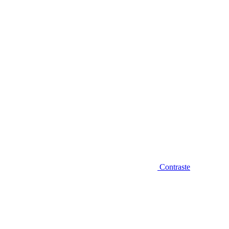
Diminuir fonte
Contraste