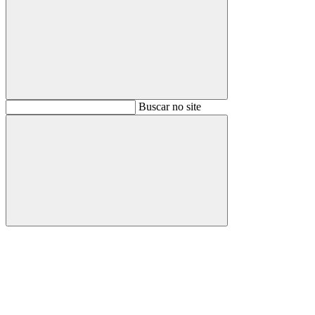
Buscar
Buscar no site
Buscar
Aumentar fonte