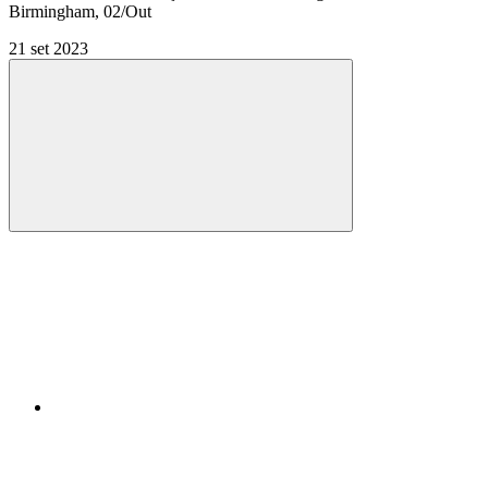
Birmingham, 02/Out
21 set 2023
Compartilhar
Compartilhar po
Compartilhar n