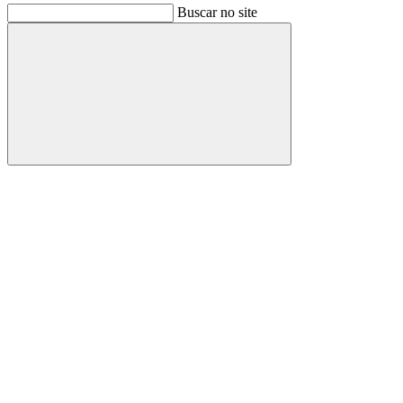
Buscar no site
Buscar
Link para o Facebook
Link para o Instagram