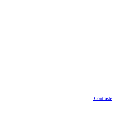
Diminuir fonte
Contraste