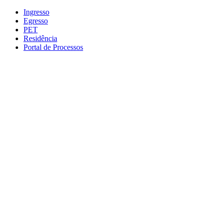
Conteúdo principal
Menu principal
Rodapé
Ingresso
Egresso
PET
Residência
Portal de Processos
Aumentar fonte
Diminuir fonte