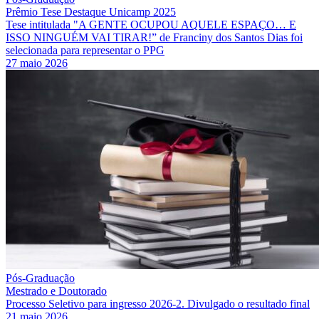
Prêmio Tese Destaque Unicamp 2025
Tese intitulada "A GENTE OCUPOU AQUELE ESPAÇO… E
ISSO NINGUÉM VAI TIRAR!” de Franciny dos Santos Dias foi
selecionada para representar o PPG
27 maio 2026
Pós-Graduação
Mestrado e Doutorado
Processo Seletivo para ingresso 2026-2. Divulgado o resultado final
21 maio 2026