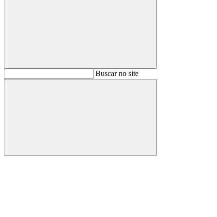
Buscar
Buscar no site
Buscar
Aumentar fonte