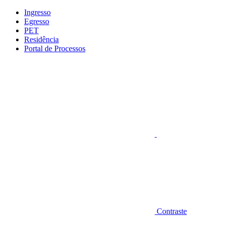
Conteúdo principal
Menu principal
Rodapé
Ingresso
Egresso
PET
Residência
Portal de Processos
Aumentar fonte
Contraste