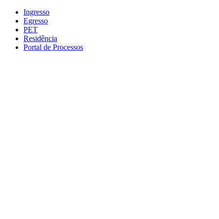
Conteúdo principal
Menu principal
Rodapé
Ingresso
Egresso
PET
Residência
Portal de Processos
Aumentar fonte
Diminuir fonte