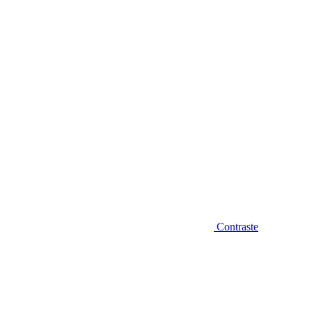
Diminuir fonte
Contraste