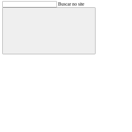
Buscar no site
Buscar
Link para o Facebook
Link para o Instagram