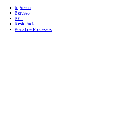
Conteúdo principal
Menu principal
Rodapé
Ingresso
Egresso
PET
Residência
Portal de Processos
Aumentar fonte
Diminuir fonte