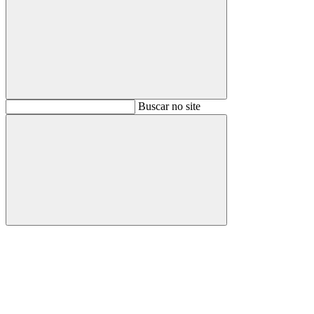
Buscar
Buscar no site
Buscar
Aumentar fonte