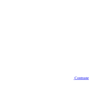
Diminuir fonte
Contraste