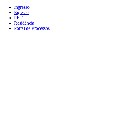
Conteúdo principal
Menu principal
Rodapé
Ingresso
Egresso
PET
Residência
Portal de Processos
Aumentar fonte
Diminuir fonte