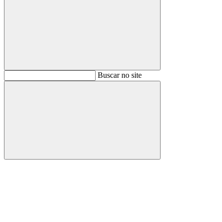
Buscar
Buscar no site
Buscar
Aumentar fonte