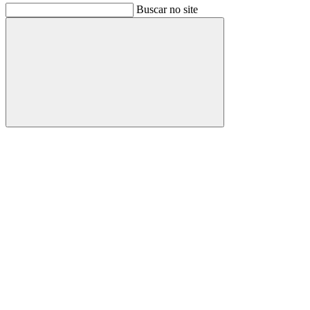
Buscar no site
Buscar
Link para o Facebook
Link para o Instagram