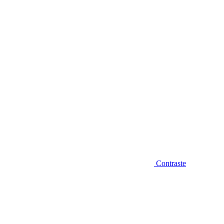
Diminuir fonte
Contraste