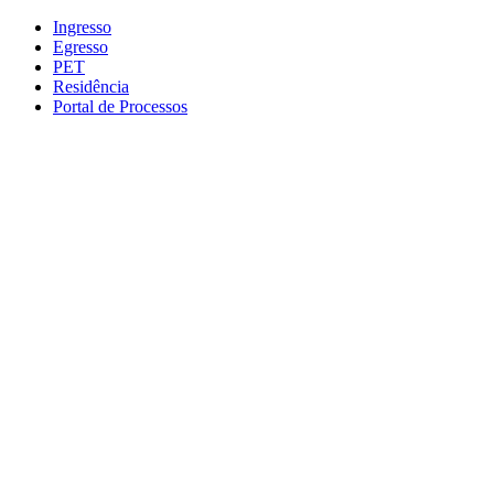
Conteúdo principal
Menu principal
Rodapé
Ingresso
Egresso
PET
Residência
Portal de Processos
Aumentar fonte
Diminuir fonte