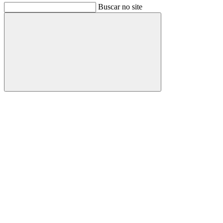
Buscar no site
Buscar
Link para o Facebook
Link para o Instagram