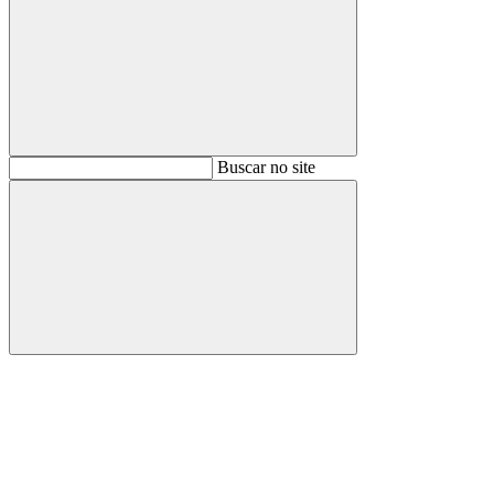
Buscar
Buscar no site
Buscar
Aumentar fonte