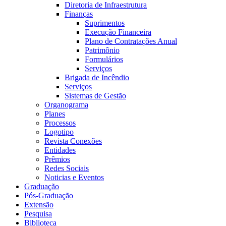
Diretoria de Infraestrutura
Finanças
Suprimentos
Execução Financeira
Plano de Contratações Anual
Patrimônio
Formulários
Serviços
Brigada de Incêndio
Serviços
Sistemas de Gestão
Organograma
Planes
Processos
Logotipo
Revista Conexões
Entidades
Prêmios
Redes Sociais
Noticias e Eventos
Graduação
Pós-Graduação
Extensão
Pesquisa
Biblioteca