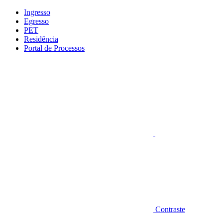
Conteúdo principal
Menu principal
Rodapé
Ingresso
Egresso
PET
Residência
Portal de Processos
Aumentar fonte
Contraste