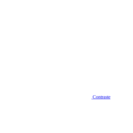
Diminuir fonte
Contraste