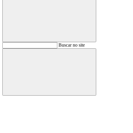
Buscar
Buscar no site
Buscar
Aumentar fonte