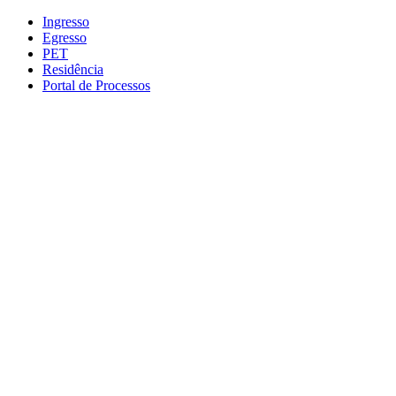
Conteúdo principal
Menu principal
Rodapé
Ingresso
Egresso
PET
Residência
Portal de Processos
Aumentar fonte
Diminuir fonte