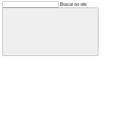
Buscar no site
Buscar
Link para o Facebook
Link para o Instagram