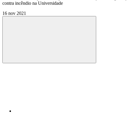
contra incêndio na Universidade
16 nov 2021
Compartilhar
Compartilhar po
Compartilhar n