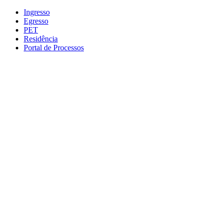
Conteúdo principal
Menu principal
Rodapé
Ingresso
Egresso
PET
Residência
Portal de Processos
Aumentar fonte
Diminuir fonte