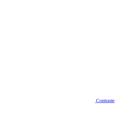
Diminuir fonte
Contraste