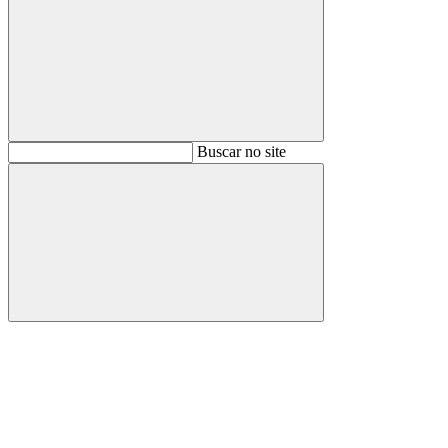
Buscar
Buscar no site
Buscar
Aumentar fonte