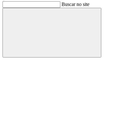
Buscar no site
Buscar
Link para o Facebook
Link para o Instagram