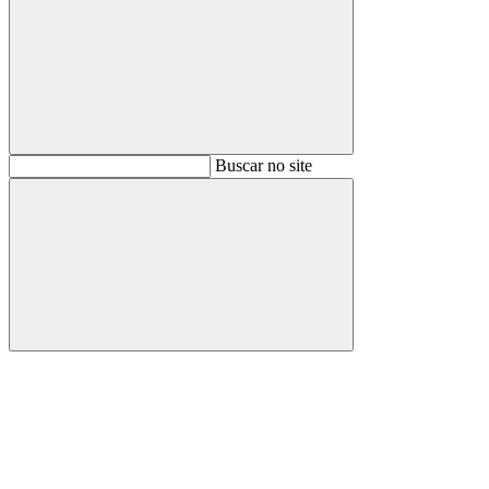
Buscar
Buscar no site
Buscar
Aumentar fonte