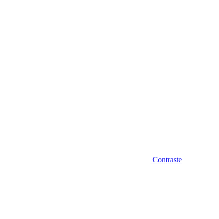
Diminuir fonte
Contraste