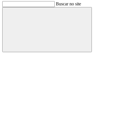
Buscar no site
Buscar
Link para o Facebook
Link para o Instagram