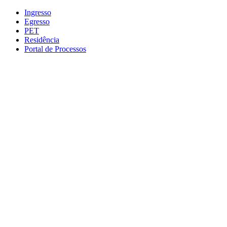
Conteúdo principal
Menu principal
Rodapé
Ingresso
Egresso
PET
Residência
Portal de Processos
Aumentar fonte
Diminuir fonte