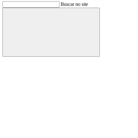
Buscar no site
Buscar
Link para o Facebook
Link para o Instagram