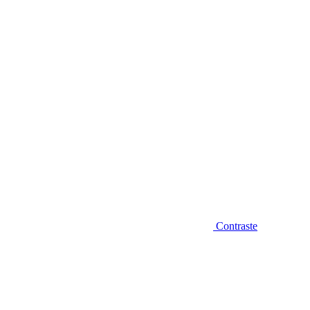
Diminuir fonte
Contraste