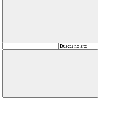
Buscar
Buscar no site
Buscar
Aumentar fonte