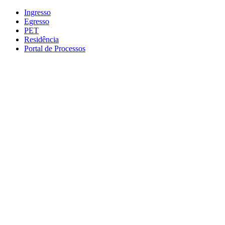
Conteúdo principal
Menu principal
Rodapé
Ingresso
Egresso
PET
Residência
Portal de Processos
Aumentar fonte
Diminuir fonte