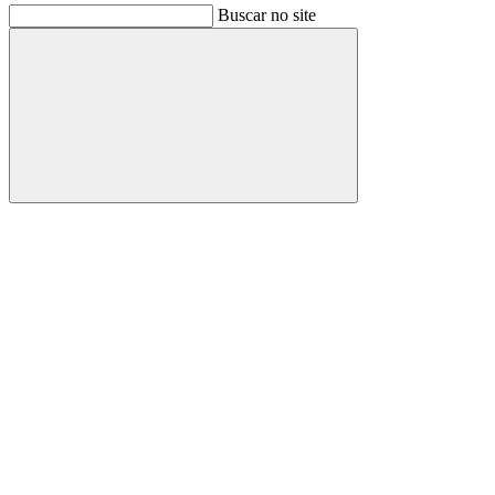
Buscar no site
Buscar
Link para o Facebook
Link para o Instagram