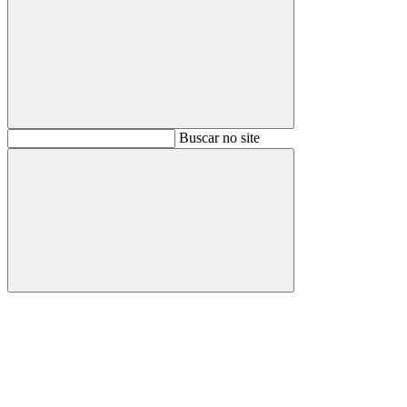
Buscar
Buscar no site
Buscar
Aumentar fonte