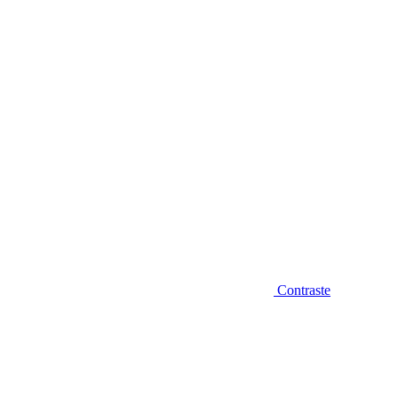
Diminuir fonte
Contraste