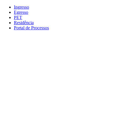
Conteúdo principal
Menu principal
Rodapé
Ingresso
Egresso
PET
Residência
Portal de Processos
Aumentar fonte
Diminuir fonte