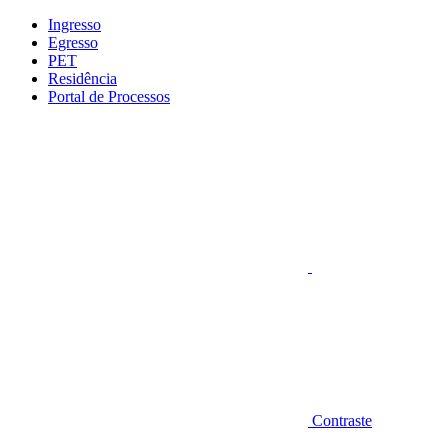
Conteúdo principal
Menu principal
Rodapé
Ingresso
Egresso
PET
Residência
Portal de Processos
Aumentar fonte
Contraste