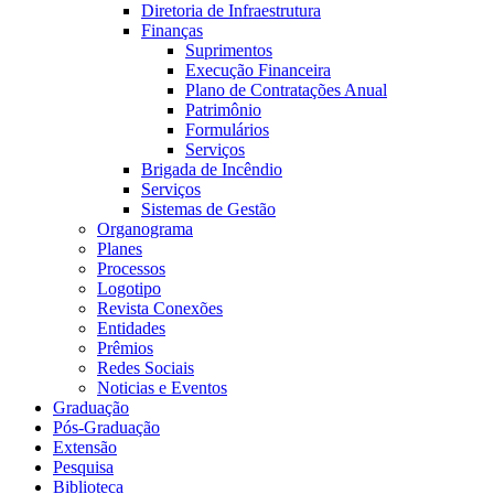
Diretoria de Infraestrutura
Finanças
Suprimentos
Execução Financeira
Plano de Contratações Anual
Patrimônio
Formulários
Serviços
Brigada de Incêndio
Serviços
Sistemas de Gestão
Organograma
Planes
Processos
Logotipo
Revista Conexões
Entidades
Prêmios
Redes Sociais
Noticias e Eventos
Graduação
Pós-Graduação
Extensão
Pesquisa
Biblioteca