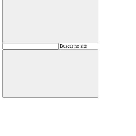
Buscar
Buscar no site
Buscar
Aumentar fonte