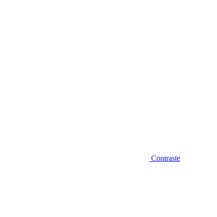
Diminuir fonte
Contraste