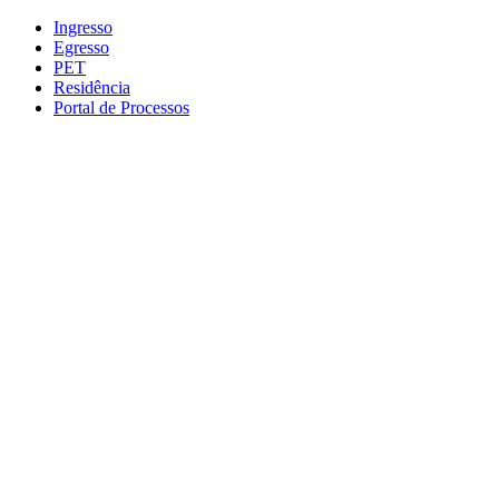
Conteúdo principal
Menu principal
Rodapé
Ingresso
Egresso
PET
Residência
Portal de Processos
Aumentar fonte
Diminuir fonte