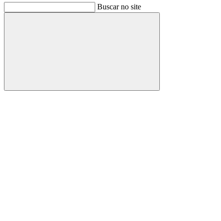
Buscar no site
Buscar
Link para o Facebook
Link para o Instagram