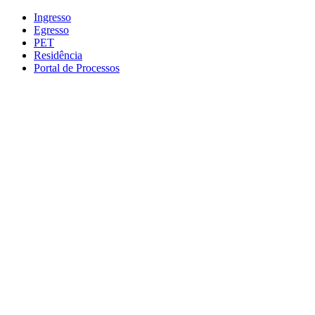
Conteúdo principal
Menu principal
Rodapé
Ingresso
Egresso
PET
Residência
Portal de Processos
Aumentar fonte
Diminuir fonte