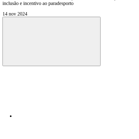
inclusão e incentivo ao paradesporto
14 nov 2024
Compartilhar
Compartilhar po
Compartilhar n