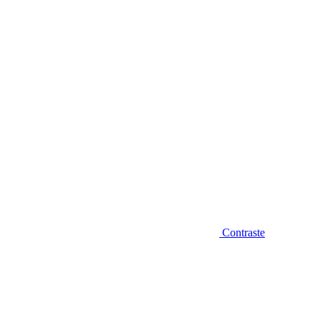
Diminuir fonte
Contraste