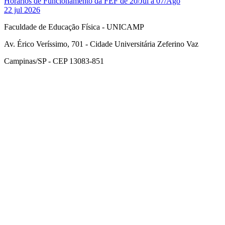
Horários de Funcionamento da FEF de 20/Jul a 07/Ago
22 jul 2026
Faculdade de Educação Física - UNICAMP
Av. Érico Veríssimo, 701 - Cidade Universitária Zeferino Vaz
Campinas/SP - CEP 13083-851
Link para o Facebook
Link para o Instagram