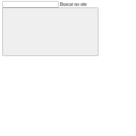
Buscar no site
Buscar
Link para o Facebook
Link para o Instagram