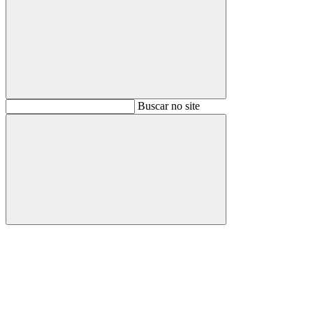
Buscar
Buscar no site
Buscar
Aumentar fonte