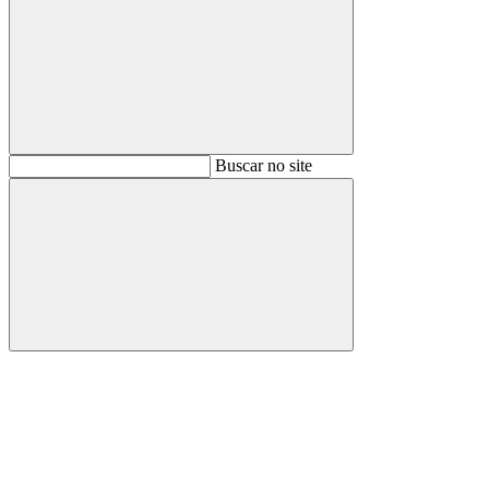
Buscar
Buscar no site
Buscar
Aumentar fonte