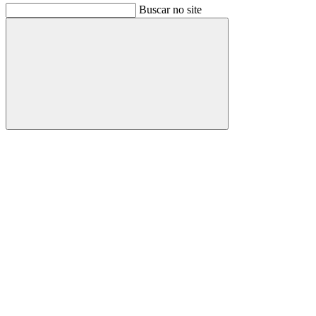
Buscar no site
Buscar
Link para o Facebook
Link para o Instagram