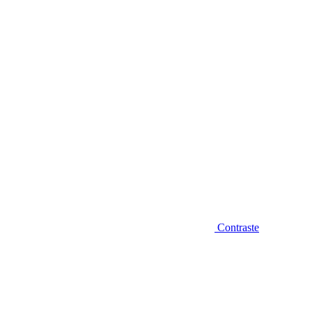
Diminuir fonte
Contraste