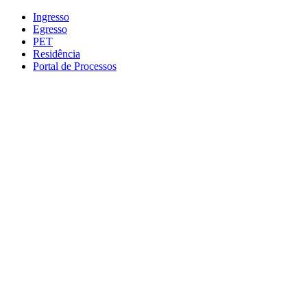
Conteúdo principal
Menu principal
Rodapé
Ingresso
Egresso
PET
Residência
Portal de Processos
Aumentar fonte
Diminuir fonte