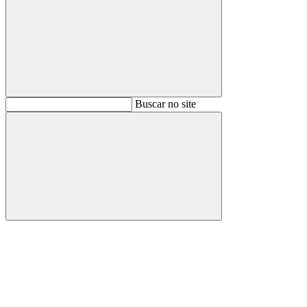
Buscar
Buscar no site
Buscar
Aumentar fonte