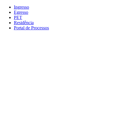
Conteúdo principal
Menu principal
Rodapé
Ingresso
Egresso
PET
Residência
Portal de Processos
Aumentar fonte
Diminuir fonte