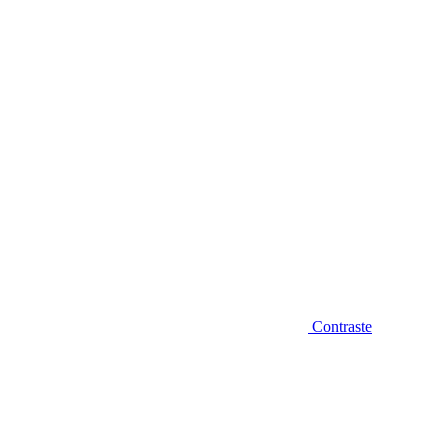
Diminuir fonte
Contraste