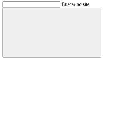
Buscar no site
Buscar
Link para o Facebook
Link para o Instagram