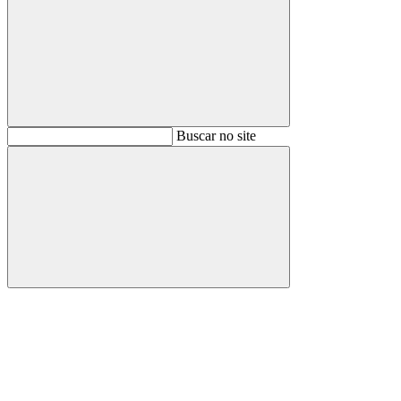
Buscar
Buscar no site
Buscar
Aumentar fonte