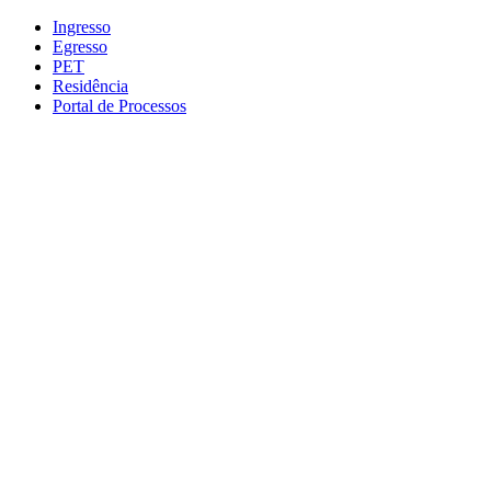
Conteúdo principal
Menu principal
Rodapé
Ingresso
Egresso
PET
Residência
Portal de Processos
Aumentar fonte
Diminuir fonte