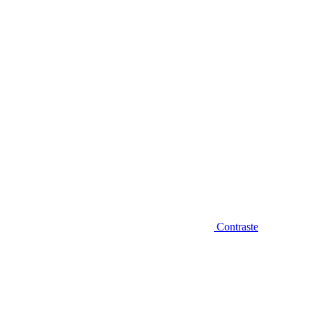
Diminuir fonte
Contraste