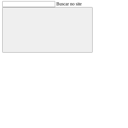
Buscar no site
Buscar
Link para o Facebook
Link para o Instagram