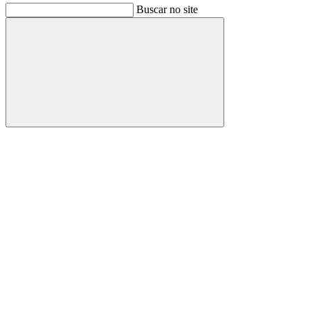
Buscar no site
Buscar
Link para o Facebook
Link para o Instagram