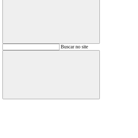
Buscar
Buscar no site
Buscar
Aumentar fonte