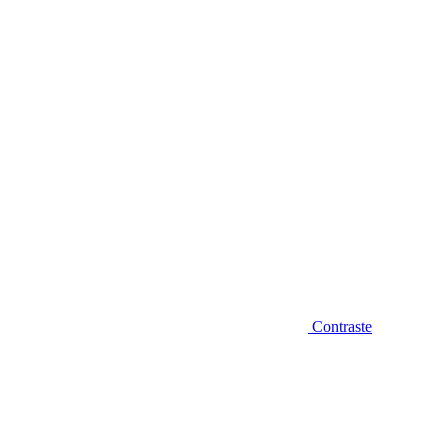
Diminuir fonte
Contraste