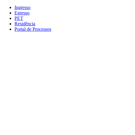
Conteúdo principal
Menu principal
Rodapé
Ingresso
Egresso
PET
Residência
Portal de Processos
Aumentar fonte
Diminuir fonte