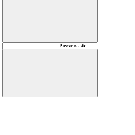
Buscar
Buscar no site
Buscar
Aumentar fonte