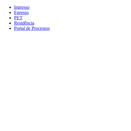
Conteúdo principal
Menu principal
Rodapé
Ingresso
Egresso
PET
Residência
Portal de Processos
Aumentar fonte
Diminuir fonte