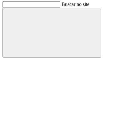
Buscar no site
Buscar
Link para o Facebook
Link para o Instagram