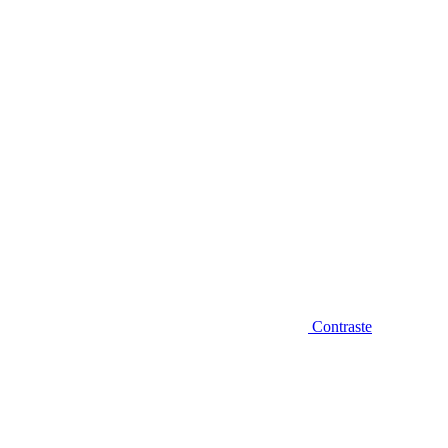
Diminuir fonte
Contraste