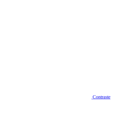
Diminuir fonte
Contraste