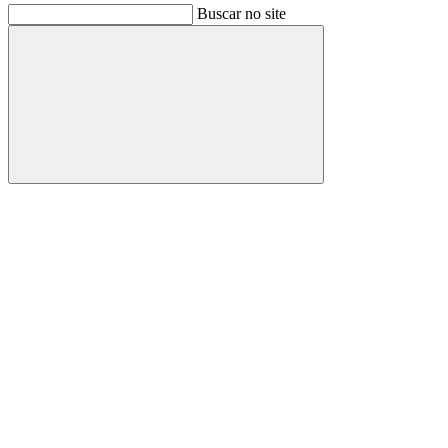
Buscar no site
Buscar
Link para o Facebook
Link para o Instagram