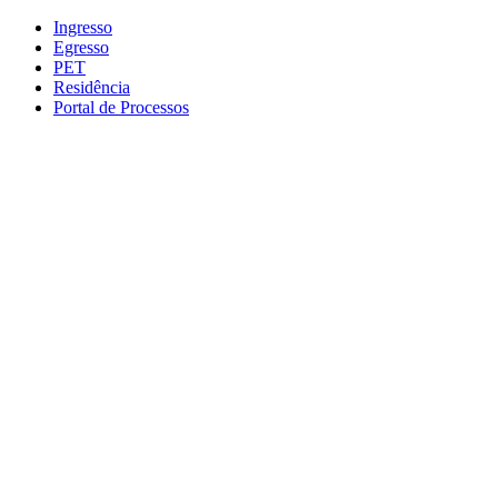
Conteúdo principal
Menu principal
Rodapé
Ingresso
Egresso
PET
Residência
Portal de Processos
Aumentar fonte
Diminuir fonte