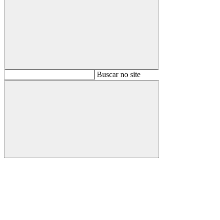
Buscar
Buscar no site
Buscar
Aumentar fonte